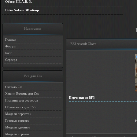
Обзор F.E.A.R. 3.
Duke Nukem 3D обзор
Навигация
Главная
BF3 Assault Glove
Форум
Блог
Сервера
Все для Css
Скачать Css
Хаки и Взломы для Css
Перчатки из BF3
Плагины для серверов
Обновления для CSS
Модели перчаток
Готовые сервера
Модели админов
Модели игроков