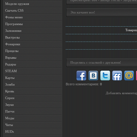
Просмотров: 886 • автор: Гость • Загрузок
Модели оружия
Скачать CSS
Эта качают все!
Фоны меню
Программы
Товари
Заложники
Выстрелы
Фонарики
Прицелы
Взрывы
Поделись с ссылкой с друзьями!
Радары
STEAM
Карты
Всего комментариев
:
0
Зомби
Кровь
Добавлять комментар
Спреи
Звуки
Патчи
Моды
Читы
HUDs