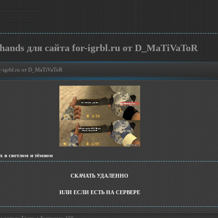
hands для сайта for-igrbl.ru от D_MaTiVaToR
or-igrbl.ru от D_MaTiVaToR
ах в светлом и тёмном
СКАЧАТЬ УДАЛЕННО
ИЛИ ЕСЛИ ЕСТЬ НА СЕРВЕРЕ