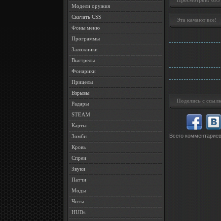
Просмотров: 695 •
Модели оружия
Скачать CSS
Эта качают все!
Фоны меню
Программы
Заложники
Выстрелы
Фонарики
Прицелы
Взрывы
Поделись с ссылк
Радары
STEAM
Карты
Всего комментарие
Зомби
Кровь
Спреи
Звуки
Патчи
Моды
Читы
HUDs