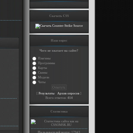
Скачать CSS
Наш опрос
Чего не хватает на сайте?
Плагины
Программы
Карты
Скины
Модели
Читы
[
·
]
Результаты
Архив опросов
Всего ответов:
414
Статистика
Пользователей всего:
17943