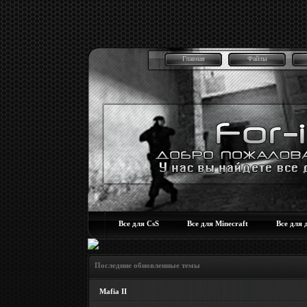
Главная
Файлы
Все для CsS
Все для Minecraft
Все для 
Последние обновленные темы
Mafia II