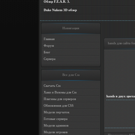
Обзор F.E.A.R. 3.
Duke Nukem 3D обзор
Навигация
Главная
hands для сайта f
Форум
Блог
Сервера
Все для Css
Скачать Css
Хаки и Взломы для Css
hands в двух цвет
Плагины для серверов
Обновления для CSS
Модели перчаток
Готовые сервера
Модели админов
Модели игроков