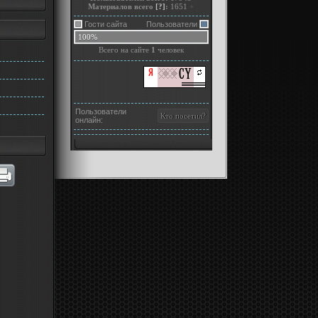
Материалов всего
[?]
:
1651
+
Гости сайта
Пользователи
100%
Всего на сайте
1
человек
Пользователи
онлайн: