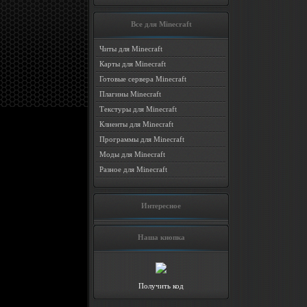
Все для Minecraft
Читы для Minecraft
Карты для Minecraft
Готовые сервера Minecraft
Плагины Minecraft
Текстуры для Minecraft
Клиенты для Minecraft
Программы для Minecraft
Моды для Minecraft
Разное для Minecraft
Интересное
Наша кнопка
Получить код