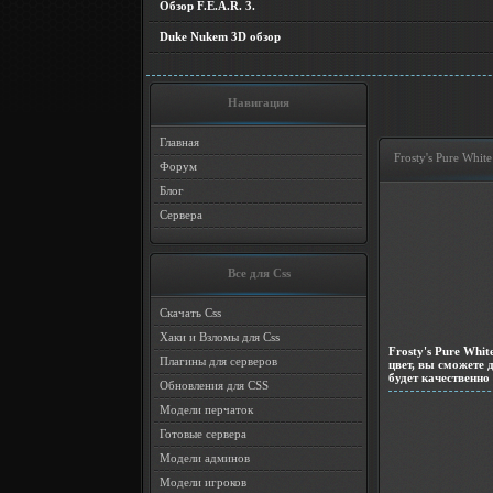
Обзор F.E.A.R. 3.
Duke Nukem 3D обзор
Навигация
Главная
Frosty's Pure Whit
Форум
Блог
Сервера
Все для Css
Скачать Css
Хаки и Взломы для Css
Frosty's Pure Whit
Плагины для серверов
цвет, вы сможете 
будет качественно
Обновления для CSS
Модели перчаток
Готовые сервера
Модели админов
Модели игроков