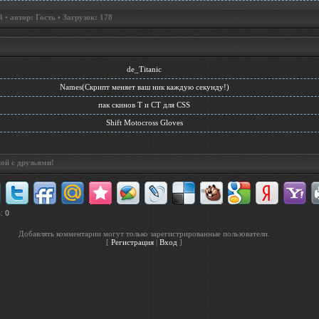
• автор: Гость • Загрузок: 178
de_Titanic
Names(Скрипт меняет ваш ник каждую секунду!)
пак скинов T и CT для CSS
Shift Motocross Gloves
ой с друзьями!
в
:
0
Добавлять комментарии могут только зарегистрированные пользователи.
[
Регистрация
|
Вход
]