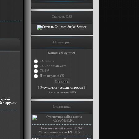
Скачать CSS
Наш опрос
Какая CS лучше?
CS:Source
CS:Condition Zero
CS 1.6
Я не играю в CS
[
·
]
Результаты
Архив опросов
Всего ответов:
685
 яркий
юбое оружие
Статистика
Пользователей всего:
17943
Материалов всего
[?]
:
1651
+