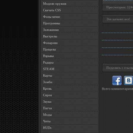
Модели оружия
Просмотров: 1244 
Скачать CSS
Фоны меню
Эта качают все!
Программы
Заложники
Выстрелы
Фонарики
Прицелы
Взрывы
Радары
Поделись с ссылк
STEAM
Карты
Зомби
Кровь
Всего комментарие
Спреи
Звуки
Патчи
Моды
Читы
HUDs