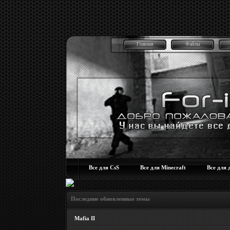
Главная
Файлы
Все для CsS
Все для Minecraft
Все для 
Последние обновленные темы
Mafia II