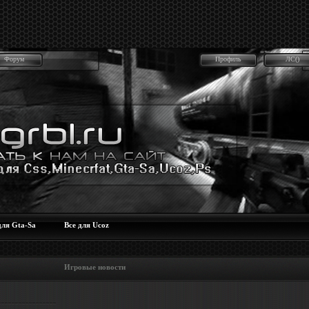
Форум
Профиль
ЛС()
для Gta-Sa
Все для Ucoz
 Игровые новости