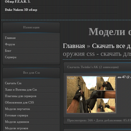
Обзор F.E.A.R. 3.
Duke Nukem 3D обзор
Навигация
Модели о
Главная
Главная
»
Скачать все д
Форум
Блог
оружия css - скачать дл
Сервера
Скачать Twinke's AK (2 анимации)
Все для Css
ак-47 (2
Скачать Css
Хаки и Взломы для Css
Плагины для серверов
Обновления для CSS
Модели перчаток
Готовые сервера
Просмотров: 566 • Дата добавления: 05.03
Модели админов
Модели игроков