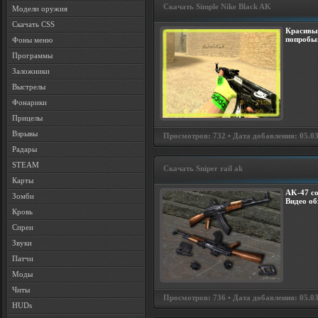
Скачать Simple Nike Black AK
Модели оружия
Скачать CSS
Красивый
попробы
Фоны меню
Программы
Заложники
Выстрелы
Фонарики
Прицелы
Взрывы
Просмотров: 732 • Дата добавления: 05.03
Радары
STEAM
Скачать Sniper rail ak
Карты
AK-47 со
Зомби
Видео об
Кровь
Спреи
Звуки
Патчи
Моды
Читы
Просмотров: 736 • Дата добавления: 05.03
HUDs