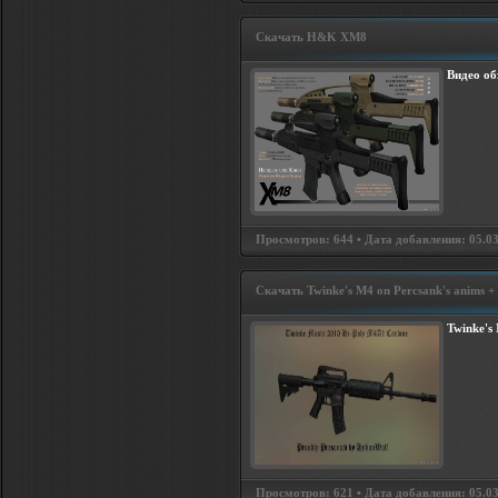
Скачать H&K XM8
Видео об
Просмотров: 644 • Дата добавления: 05.03
Скачать Twinke's M4 on Percsank's anims +
Twinke's
Просмотров: 621 • Дата добавления: 05.03