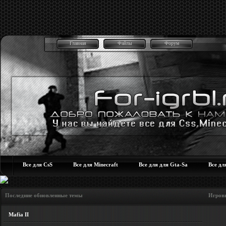
Главная
Файлы
Форум
Все для CsS
Все для Minecraft
Все для для Gta-Sa
Все дл
Последние обновленные темы Игровые но
Mafia II