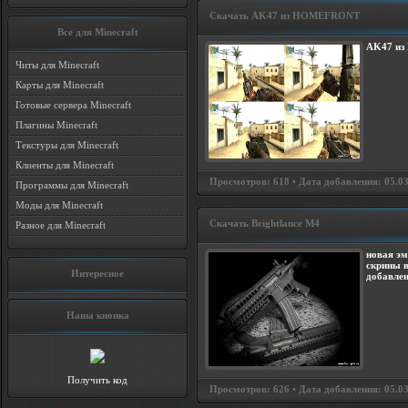
Скачать AK47 из HOMEFRONT
Все для Minecraft
AK47 и
Читы для Minecraft
Карты для Minecraft
Готовые сервера Minecraft
Плагины Minecraft
Текстуры для Minecraft
Клиенты для Minecraft
Просмотров: 618 • Дата добавления: 05.03
Программы для Minecraft
Моды для Minecraft
Скачать Brightlance M4
Разное для Minecraft
новая эм
скрины в
Интересное
добавлен
Наша кнопка
Получить код
Просмотров: 626 • Дата добавления: 05.03