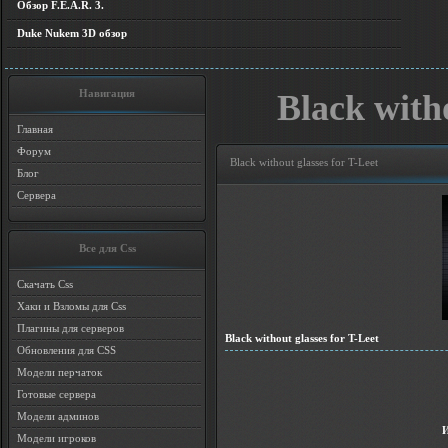
Обзор F.E.A.R. 3.
Duke Nukem 3D обзор
Навигация
Black witho
Главная
Форум
Black without glasses for T-Leet
Блог
Сервера
Все для Css
Скачать Css
Хаки и Взломы для Css
Плагины для серверов
Black without glasses for T-Leet
Обновления для CSS
Модели перчаток
Готовые сервера
Модели админов
Модели игроков