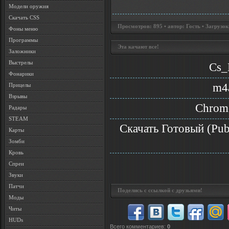
Модели оружия
Скачать CSS
Просмотров: 895 • автор: Гость • Загрузок
Фоны меню
Программы
Эта качают все!
Заложники
Выстрелы
Cs_
Фонарики
m4a
Прицелы
Взрывы
Chrom
Радары
STEAM
Скачать Готовый (Publ
Карты
Зомби
Кровь
Спреи
Звуки
Патчи
Поделись с ссылкой с друзьями!
Моды
Читы
HUDs
Всего комментариев
:
0