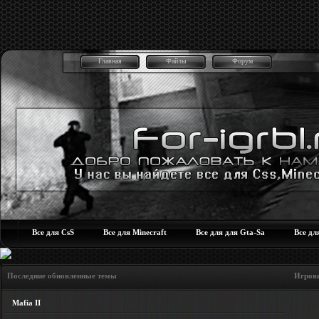
Главная
Файлы
Форум
Все для CsS
Все для Minecraft
Все для для Gta-Sa
Все дл
Последние обновленные темы Игровые но
Mafia II