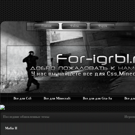
Главная
Файлы
Форум
Все для CsS
Все для Minecraft
Все для для Gta-Sa
Все дл
Последние обновленные темы Игровые но
Mafia II