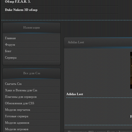
Обзор F.E.A.R. 3.
Duke Nukem 3D обзор
Навигация
Главная
Adidas Leet
Форум
Блог
Сервера
Все для Css
Скачать Css
Хаки и Взломы для Css
Adidas Leet
Плагины для серверов
Обновления для CSS
Модели перчаток
Готовые сервера
Модели админов
Модели игроков