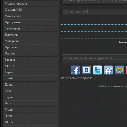
Просмотров: 893 • автор: Гость • Загрузок
Модели оружия
Скачать CSS
Эта качают все!
Фоны меню
Программы
Заложники
Выстрелы
Фонарики
Nosor
Прицелы
Взрывы
Поделись с ссылкой с друзьями!
Радары
STEAM
Карты
Всего комментариев
:
0
Зомби
Кровь
Добавлять комментар
Спреи
Звуки
Патчи
Моды
Читы
HUDs