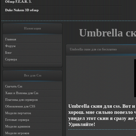
Обзор F.E.A.R. 3.
Duke Nukem 3D обзор
Навигация
Umbrella ск
Главная
Форум
Umbrella скин для css бесплатно
Блог
Сервера
Все для Css
Скачать Css
Хаки и Взломы для Css
Плагины для серверов
Umbrella скин для css. Вот 
Обновления для CSS
хорош. мне сильно повезло ч
Модели перчаток
увидел этот скин я сразу же
Готовые сервера
Удивляйте!
Модели админов
Модели игроков