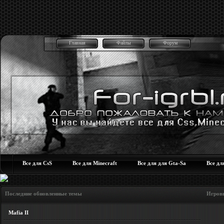
Главная
Файлы
Форум
Все для CsS
Все для Minecraft
Все для для Gta-Sa
Все дл
Последние обновленные темы Игровые но
Mafia II