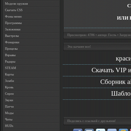
Модели оружия
С
Скачать CSS
Фоны меню
ИЛИ 
Программы
Заложники
Просмотров: 4786 • автор: Гость • Загрузо
Выстрелы
Фонарики
Эта качают все!
Прицелы
Взрывы
крас
Радары
STEAM
Скачать VIP и
Карты
Сборник a
Зомби
Кровь
Шабло
Спреи
Звуки
Патчи
Моды
Читы
Поделись с ссылкой с друзьями!
HUDs