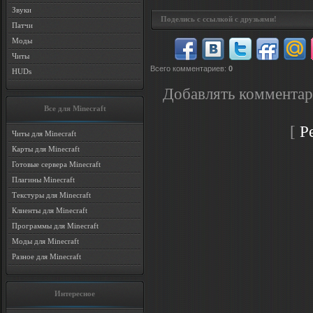
Звуки
Поделись с ссылкой с друзьями!
Патчи
Моды
Читы
Всего комментариев
:
0
HUDs
Добавлять комментар
Все для Minecraft
[
Р
Читы для Minecraft
Карты для Minecraft
Готовые сервера Minecraft
Плагины Minecraft
Текстуры для Minecraft
Клиенты для Minecraft
Программы для Minecraft
Моды для Minecraft
Разное для Minecraft
Интересное