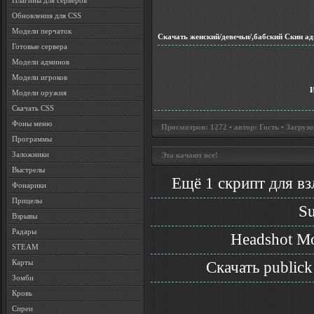
Плагины для серверов
Обновления для CSS
Модели перчаток
Скачать женский/девечьи/,бабский Скин адм
Готовые сервера
Модели админов
Модели игроков
Модели оружия
Скачать CSS
Фоны меню
Просмотров: 1272 • автор: Гость • Загрузо
Программы
Заложники
Эта качают все!
Выстрелы
Ещё 1 скрипт для взл
Фонарики
Прицелы
S
Взрывы
Радары
Headshot Mo
STEAM
Карты
Скачать publick
Зомби
Кровь
Спреи