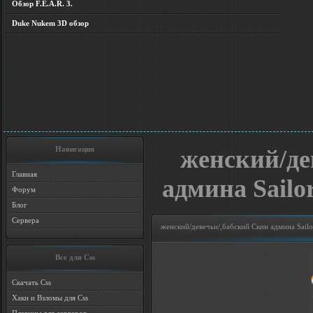
Обзор F.E.A.R. 3.
Duke Nukem 3D обзор
Навигация
женский/де
Главная
админа Sailor
Форум
Блог
Сервера
женский/девечьи/,бабский Скин админа Sailor
Все для Css
Скачать Css
Хаки и Взломы для Css