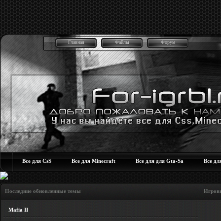
Главная
Файлы
Форум
Все для CsS
Все для Minecraft
Все для для Gta-Sa
Все дл
Последние обновленные темы Игровые но
Mafia II