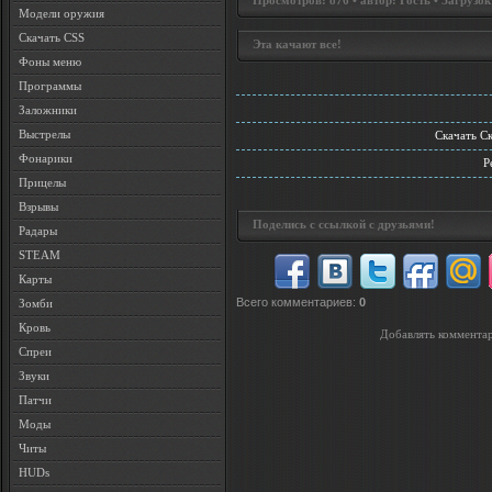
Просмотров: 876 • автор: Гость • Загрузок
Модели оружия
Скачать CSS
Эта качают все!
Фоны меню
Программы
Заложники
Выстрелы
Скачать Ск
Фонарики
P
Прицелы
Взрывы
Поделись с ссылкой с друзьями!
Радары
STEAM
Карты
Всего комментариев
:
0
Зомби
Кровь
Добавлять комментар
Спреи
Звуки
Патчи
Моды
Читы
HUDs