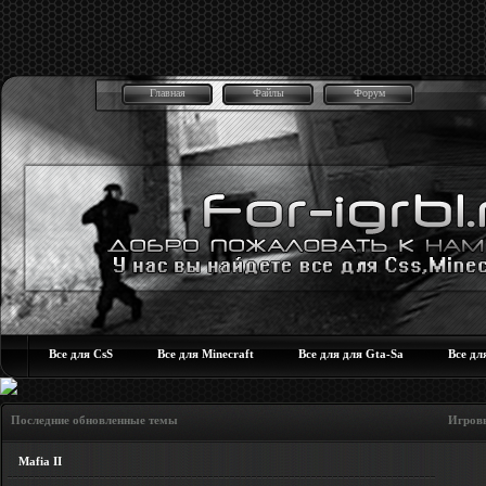
Главная
Файлы
Форум
Все для CsS
Все для Minecraft
Все для для Gta-Sa
Все дл
Последние обновленные темы Игровые но
Mafia II