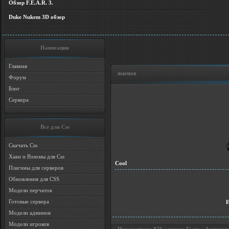
Обзор F.E.A.R. 3.
Duke Nukem 3D обзор
Навигация
Главная
marston
Форум
Блог
Сервера
Все для Css
Скачать Css
Хаки и Взломы для Css
Cool
Плагины для серверов
Обновления для CSS
Модели перчаток
Готовые сервера
Модели админов
Модели игроков