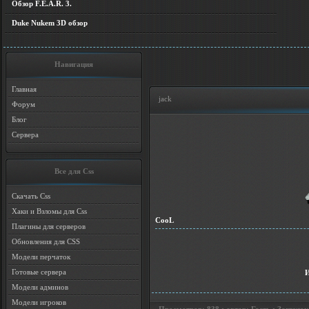
Обзор F.E.A.R. 3.
Duke Nukem 3D обзор
Навигация
Главная
jack
Форум
Блог
Сервера
Все для Css
Скачать Css
Хаки и Взломы для Css
CooL
Плагины для серверов
Обновления для CSS
Модели перчаток
Готовые сервера
Модели админов
Модели игроков