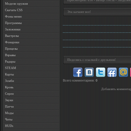
Просмотров: 838 • автор: Гость • Загрузок
Модели оружия
Скачать CSS
Эта качают все!
Фоны меню
Программы
Заложники
Выстрелы
Фонарики
Прицелы
Взрывы
Поделись с ссылкой с друзьями!
Радары
STEAM
Карты
Всего комментариев
:
0
Зомби
Кровь
Добавлять комментар
Спреи
Звуки
Патчи
Моды
Читы
HUDs