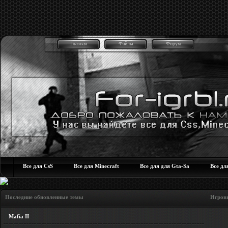
Главная
Файлы
Форум
Все для CsS
Все для Minecraft
Все для для Gta-Sa
Все дл
Последние обновленные темы Игровые но
Mafia II