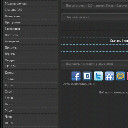
Модели оружия
Просмотров: 4125 • автор: Гость • Загрузо
Скачать CSS
Фоны меню
Эта качают все!
Программы
Заложники
Выстрелы
Скачать бес
Фонарики
Прицелы
Взрывы
Радары
Поделись с ссылкой с друзьями!
STEAM
Карты
Зомби
Всего комментариев
:
0
Кровь
Спреи
Добавлять комментар
Звуки
Патчи
Моды
Читы
HUDs