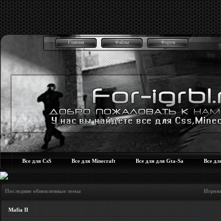
Главная
Файлы
Форум
Все для CsS
Все для Minecraft
Все для для Gta-Sa
Все дл
Последние обновленные темы Игровые но
Mafia II