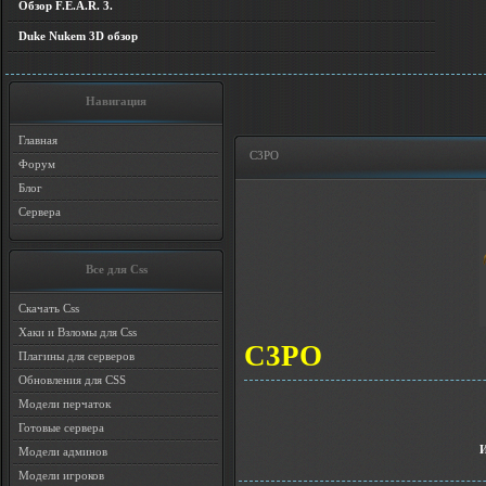
Обзор F.E.A.R. 3.
Duke Nukem 3D обзор
Навигация
Главная
C3PO
Форум
Блог
Сервера
Все для Css
Скачать Css
Хаки и Взломы для Css
C3PO
Плагины для серверов
Обновления для CSS
Модели перчаток
Готовые сервера
Модели админов
Модели игроков