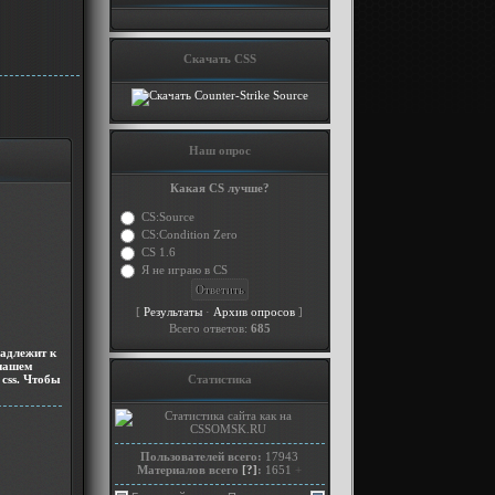
Скачать CSS
Наш опрос
Какая CS лучше?
CS:Source
CS:Condition Zero
CS 1.6
Я не играю в CS
[
·
]
Результаты
Архив опросов
Всего ответов:
685
надлежит к
 нашем
 css. Чтобы
Статистика
Пользователей всего:
17943
Материалов всего
[?]
:
1651
+