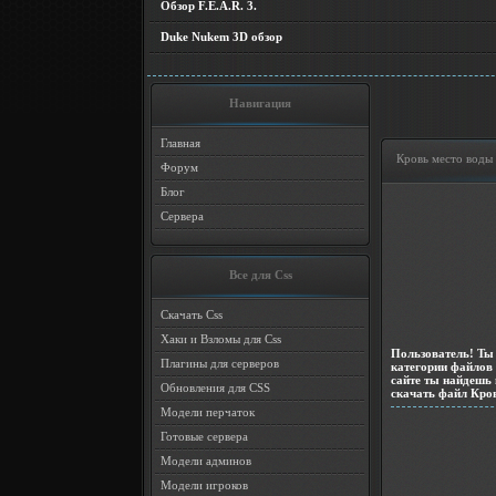
Обзор F.E.A.R. 3.
Duke Nukem 3D обзор
Навигация
Главная
Кровь место воды
Форум
Блог
Сервера
Все для Css
Скачать Css
Хаки и Взломы для Css
Пользователь! Ты 
Плагины для серверов
категории файлов
сайте ты найдешь 
Обновления для CSS
скачать файл Кров
Модели перчаток
Готовые сервера
Модели админов
Модели игроков