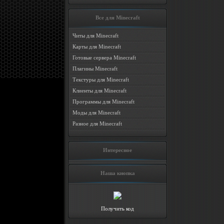
Все для Minecraft
Читы для Minecraft
Карты для Minecraft
Готовые сервера Minecraft
Плагины Minecraft
Текстуры для Minecraft
Клиенты для Minecraft
Программы для Minecraft
Моды для Minecraft
Разное для Minecraft
Интересное
Наша кнопка
Получить код