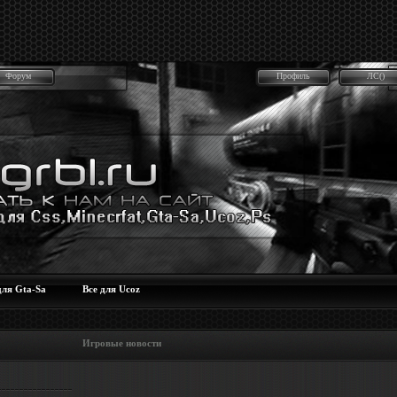
Форум
Профиль
ЛС()
для Gta-Sa
Все для Ucoz
 Игровые новости