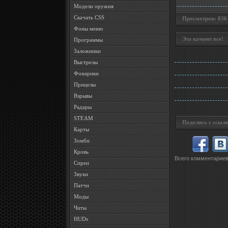
Модели оружия
Скачать CSS
Просмотров: 836 •
Фоны меню
Эта качают все!
Программы
Заложники
Выстрелы
Фонарики
Прицелы
Взрывы
Радары
STEAM
Поделись с ссылк
Карты
Зомби
Кровь
Всего комментарие
Спреи
Звуки
Патчи
Моды
Читы
HUDs