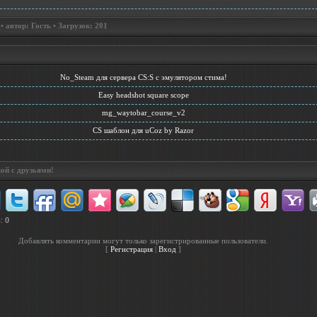
 автор: Гость • Загрузок: 201
No_Steam для сервера CS:S с эмулятором стима!
Easy headshot square scope
mg_waytobar_course_v2
CS шаблон для uCoz by Razor
ой с друзьями!
в
:
0
Добавлять комментарии могут только зарегистрированные пользователи.
[
Регистрация
|
Вход
]