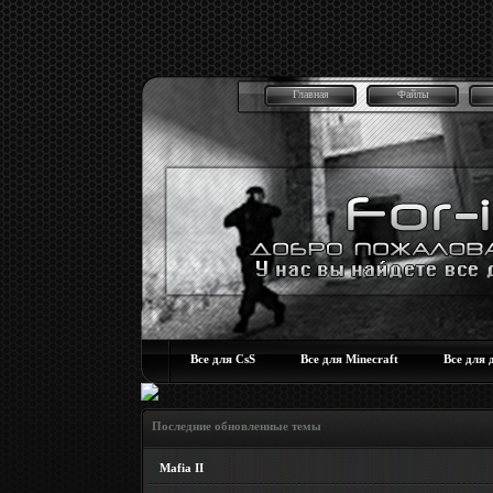
Главная
Файлы
Все для CsS
Все для Minecraft
Все для 
Последние обновленные темы
Mafia II