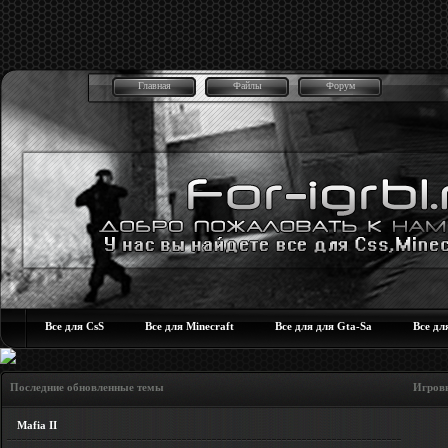
Главная
Файлы
Форум
Все для CsS
Все для Minecraft
Все для для Gta-Sa
Все дл
Последние обновленные темы Игровые но
Mafia II