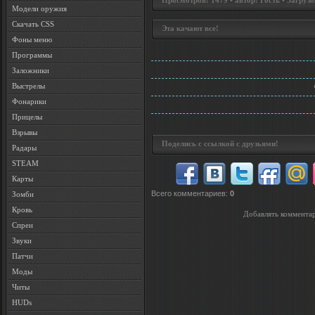
Просмотров: 1479 • автор: Гость • Загрузо
Модели оружия
Скачать CSS
Эта качают все!
Фоны меню
Программы
Заложники
Выстрелы
Фонарики
Прицелы
Взрывы
Поделись с ссылкой с друзьями!
Радары
STEAM
Карты
Всего комментариев
:
0
Зомби
Кровь
Добавлять комментар
Спреи
Звуки
Патчи
Моды
Читы
HUDs