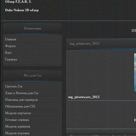
Обзор F.E.A.R. 3.
Duke Nukem 3D обзор
Навигация
m
Главная
mg_piratewars_2012
Форум
Блог
Сервера
Все для Css
Скачать Css
Хаки и Взломы для Css
mg_piratewars_2012
Плагины для серверов
Обновления для CSS
Модели перчаток
Готовые сервера
Модели админов
Модели игроков