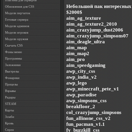
Плагины для серверов
Небольшой пак интересных 
Обновления для CSS
$2000$
Модели перчаток
aim_ag_texture
Готовые сервера
aim_ag_texture2_2010
Модели админов
aim_crazyjump_dust2006
Модели игроков
aim_crazyjump_simpsons07
Модели оружия
aim_deagle_ultra
Скачать CSS
aim_map
Фоны меню
aim_map2
aim_pro
Программы
aim_speedgaming
Заложники
awp_city_css
Выстрелы
awp_india_v2
Фонарики
awp_lego
Прицелы
awp_minecraft_pete_v1
Взрывы
awp_paradise
Радары
awp_simpsons_css
STEAM
breakfloor_2
Карты
col_crazyjump_simpsons
Зомби
fun_allinone_css_v2
fun_pacman_v1.1
Кровь
fy_buzzkill_css
Спреи