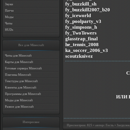
fy_buzzkill_sh
Звуки
fy_buzzkill2007_b20
Патчи
fy_iceworld
Моды
fy_poolparty_v3
Читы
fy_simpsons_h
HUDs
fy_TwoTowers
glasstrap_final
he_tennis_2008
Все для Minecraft
ka_soccer_2006_v3
scoutzknivez
Читы для Minecraft
Карты для Minecraft
Готовые сервера Minecraft
С
Плагины Minecraft
Текстуры для Minecraft
Клиенты для Minecraft
Программы для Minecraft
ИЛИ 
Моды для Minecraft
Разное для Minecraft
Интересное
Просмотров: 825 • автор: Гость • Загрузок