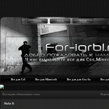
Главная
Файлы
Форум
Все для CsS
Все для Minecraft
Все для для Gta-Sa
Все дл
Последние обновленные темы Игровые но
Mafia II