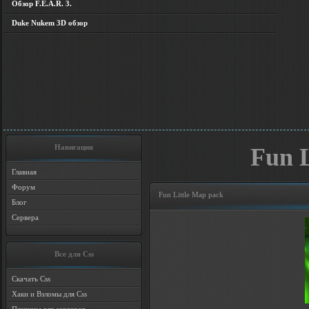
Обзор F.E.A.R. 3.
Duke Nukem 3D обзор
Навигация
Fun L
Главная
Форум
Fun Little Map pack
Блог
Сервера
Все для Css
Скачать Css
Хаки и Взломы для Css