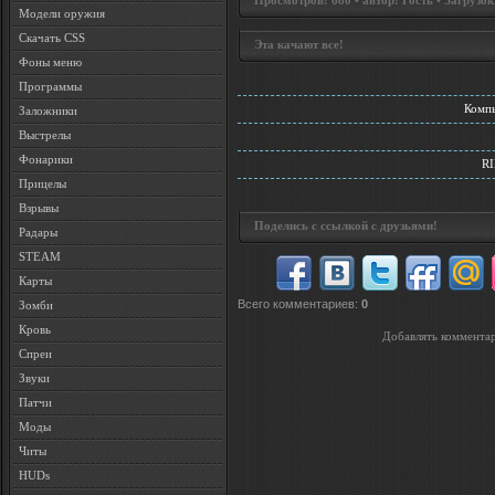
Просмотров: 680 • автор: Гость • Загрузок
Модели оружия
Скачать CSS
Эта качают все!
Фоны меню
Программы
Компь
Заложники
Выстрелы
Фонарики
RI
Прицелы
Взрывы
Поделись с ссылкой с друзьями!
Радары
STEAM
Карты
Всего комментариев
:
0
Зомби
Кровь
Добавлять комментар
Спреи
Звуки
Патчи
Моды
Читы
HUDs