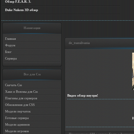
Обзор F.E.A.R. 3.
Duke Nukem 3D обзор
Навигация
Главная
de_transilvania
Форум
Блог
Сервера
Все для Css
Скачать Css
Хаки и Взломы для Css
Видео обзор внутри!
Плагины для серверов
Обновления для CSS
Модели перчаток
Готовые сервера
Модели админов
Модели игроков