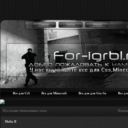
Главная
Файлы
Форум
Все для CsS
Все для Minecraft
Все для для Gta-Sa
Все дл
Последние обновленные темы Игровые но
Mafia II