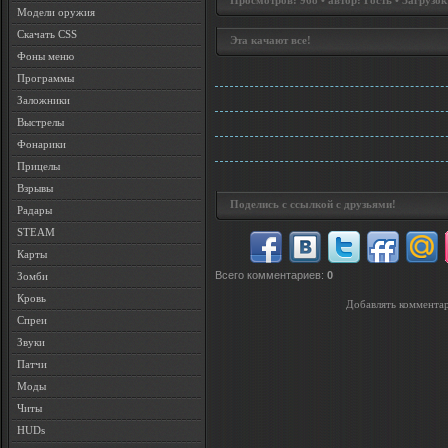
Просмотров: 968 • автор: Гость • Загрузок
Модели оружия
Скачать CSS
Эта качают все!
Фоны меню
Программы
Заложники
Выстрелы
Фонарики
Прицелы
Взрывы
Поделись с ссылкой с друзьями!
Радары
STEAM
Карты
Всего комментариев
:
0
Зомби
Кровь
Добавлять комментар
Спреи
Звуки
Патчи
Моды
Читы
HUDs