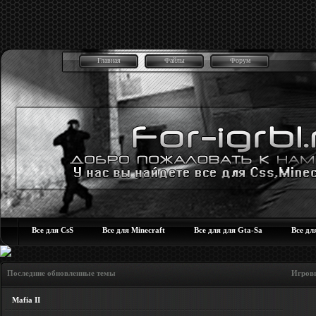
Главная
Файлы
Форум
Все для CsS
Все для Minecraft
Все для для Gta-Sa
Все дл
Последние обновленные темы Игровые но
Mafia II