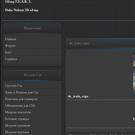
Обзор F.E.A.R. 3.
Duke Nukem 3D обзор
Навигация
Главная
de_train_csgo
Форум
Блог
Сервера
Все для Css
Скачать Css
Хаки и Взломы для Css
de_train_csgo
Плагины для серверов
Обновления для CSS
Модели перчаток
Готовые сервера
Модели админов
Модели игроков