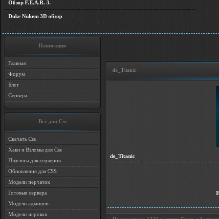
Обзор F.E.A.R. 3.
Duke Nukem 3D обзор
Навигация
Главная
de_Titanic
Форум
Блог
Сервера
Все для Css
Скачать Css
Хаки и Взломы для Css
de_Titanic
Плагины для серверов
Обновления для CSS
Модели перчаток
Готовые сервера
Модели админов
Модели игроков