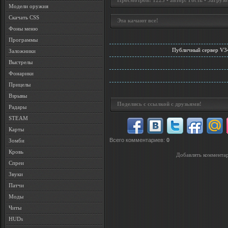
Просмотров: 1223 • автор: Гость • Загрузо
Модели оружия
Скачать CSS
Эта качают все!
Фоны меню
Программы
Публичный сервер V34 
Заложники
Выстрелы
Фонарики
Прицелы
Взрывы
Поделись с ссылкой с друзьями!
Радары
STEAM
Карты
Всего комментариев
:
0
Зомби
Кровь
Добавлять комментар
Спреи
Звуки
Патчи
Моды
Читы
HUDs