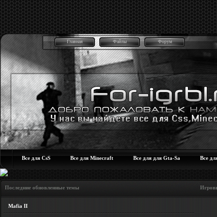
Главная
Файлы
Форум
Все для CsS
Все для Minecraft
Все для для Gta-Sa
Все дл
Последние обновленные темы Игровые но
Mafia II