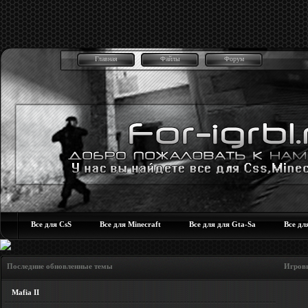
Главная
Файлы
Форум
Все для CsS
Все для Minecraft
Все для для Gta-Sa
Все дл
Последние обновленные темы Игровые но
Mafia II