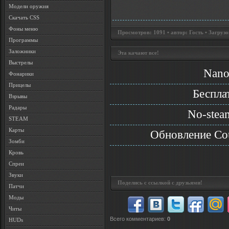
Модели оружия
Скачать CSS
Фоны меню
Просмотров: 1091 • автор: Гость • Загрузо
Программы
Заложники
Эта качают все!
Выстрелы
Nano-
Фонарики
Прицелы
Беспла
Взрывы
Радары
No-steam
STEAM
Карты
Oбновление Cou
Зомби
Кровь
Спреи
Звуки
Поделись с ссылкой с друзьями!
Патчи
Моды
Читы
Всего комментариев
:
0
HUDs