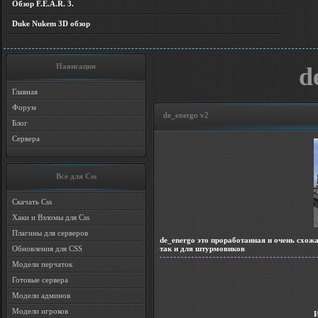
Обзор F.E.A.R. 3.
Duke Nukem 3D обзор
Навигация
d
Главная
Форум
de_energo v2
Блог
Сервера
Все для Css
Скачать Css
Хаки и Взломы для Css
Плагины для серверов
de_energo это проработанная и очень схожа
так и для штурмовиков
Обновления для CSS
Модели перчаток
Готовые сервера
Модели админов
Модели игроков