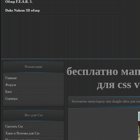
Обзор F.E.A.R. 3.
Duke Nukem 3D обзор
Навигация
бесплатно мапу
Главная
для css 
Форум
Блог
Сервера
бесплатно мапу/карту aim deagle ultra для c
Все для Css
Скачать Css
Хаки и Взломы для Css