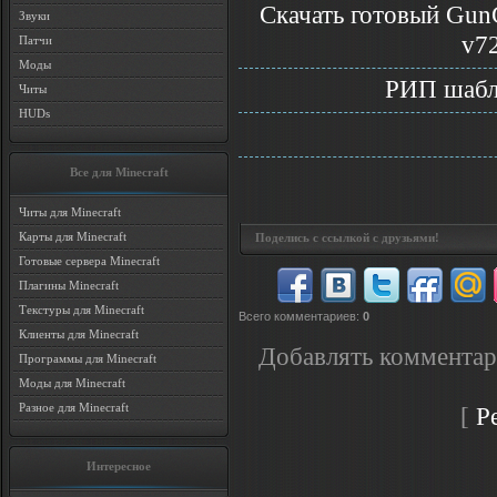
Скачать готовый Gun
Звуки
v72
Патчи
Моды
РИП шабло
Читы
HUDs
Все для Minecraft
Читы для Minecraft
Карты для Minecraft
Поделись с ссылкой с друзьями!
Готовые сервера Minecraft
Плагины Minecraft
Текстуры для Minecraft
Всего комментариев
:
0
Клиенты для Minecraft
Добавлять комментар
Программы для Minecraft
Моды для Minecraft
Разное для Minecraft
[
Р
Интересное