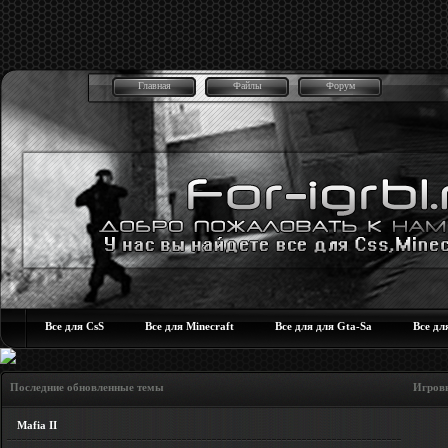
Главная
Файлы
Форум
Все для CsS
Все для Minecraft
Все для для Gta-Sa
Все дл
Последние обновленные темы Игровые но
Mafia II