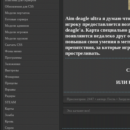
Плагины для серверов
Обновления для CSS
Модели перчаток
Aim deagle ultra я думаю что
Готовые сервера
игроку предоставляется воз
Модели админов
deagle'a. Карта специально
Модели игроков
появляются недалеко друг от
Модели оружия
повышая свои умения в мет
Скачать CSS
препятствия, за которые иг
Фоны меню
простреливать.
Программы
Заложники
С
Выстрелы
Фонарики
ИЛИ 
Прицелы
Взрывы
Радары
Просмотров: 2447 • автор: Гость • Загрузо
STEAM
Карты
Эта качают все!
Зомби
Кровь
Спреи