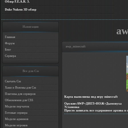
Обзор F.E.A.R. 3.
Duke Nukem 3D обзор
Навигация
aw
Главная
Форум
awp_minecraft
Блог
Сервера
Все для Css
Скачать Css
Хаки и Взломы для Css
Плагины для серверов
Карта выполнена под игру minecraft
Обновления для CSS
Оружие:AWP+ДИГЛ+НОЖ+Дымовуха
Модели перчаток
Установка
Просто запихать все содержимое архива в c
Готовые сервера
Модели админов
Модели игроков