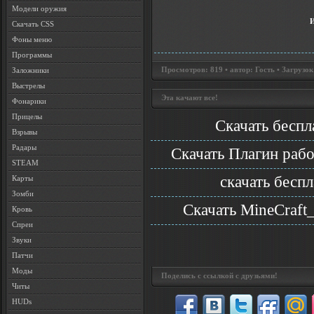
Модели оружия
Скачать CSS
Фоны меню
Программы
Просмотров: 819 • автор: Гость • Загрузок
Заложники
Выстрелы
Эта качают все!
Фонарики
Прицелы
Скачать беспл
Взрывы
Радары
Скачать Плагин рабо
STEAM
скачать бесп
Карты
Зомби
Скачать MineCraft
Кровь
Спреи
Звуки
Патчи
Моды
Поделись с ссылкой с друзьями!
Читы
HUDs