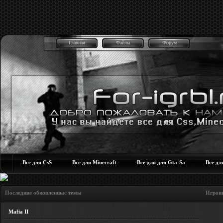
Главная
Файлы
Форум
Все для CsS
Все для Minecraft
Все для для Gta-Sa
Все дл
Последние обновленные темы Игровые но
Mafia II