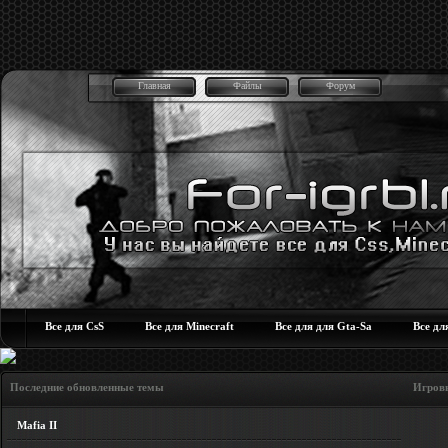
Главная
Файлы
Форум
Все для CsS
Все для Minecraft
Все для для Gta-Sa
Все дл
Последние обновленные темы Игровые но
Mafia II