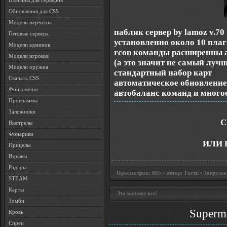
Плагины для серверов
Обновления для CSS
Модели перчаток
паблик сервер by lamoz v.70
Готовые сервера
установленно около 10 пла
Модели админов
rcon команды расширенны 
Модели игроков
(а это значит не самый луч
Модели оружия
стандартный набор карт
Скачать CSS
автоматическое обновление
Фоны меню
автобаланс команд и многое
Программы
Заложники
С
Выстрелы
Фонарики
ИЛИ 
Прицелы
Взрывы
Радары
Просмотров: 865 • автор: Гость • Загрузок
STEAM
Карты
Эта качают все!
Зомби
Superma
Кровь
Спреи