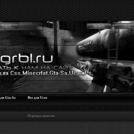
Форум
Профиль
ЛС()
для Gta-Sa
Все для Ucoz
 Игровые новости