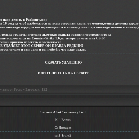
о надо делать в Parkour мод:
я 10 секунд чтоб разбежаться по всем сторонам карты от ментов,менты должны зареза
чего команда террористов перемещается в команду ментов,а команда ментов в команд
ь только гранаты и только дымовая граната травит и тормозит игрока!
ше встречаются на Counter-Strike 1.6,но теперь он есть и на CS:S!
сёлый приятно побегать и посмеяться!
 УДАЛЯЕТ ЭТОТ СЕРВЕР ОН ПРАВДА РЕДКИЙ!
 игры,только я там один и вы поймёте что надо делать
СКАЧАТЬ УДАЛЕННО
ИЛИ ЕСЛИ ЕСТЬ НА СЕРВЕРЕ
 автор: Гость • Загрузок: 152
Класный AK-47 на замену Galil
Kill Bonus
Ct Hostages
surf_fruits2