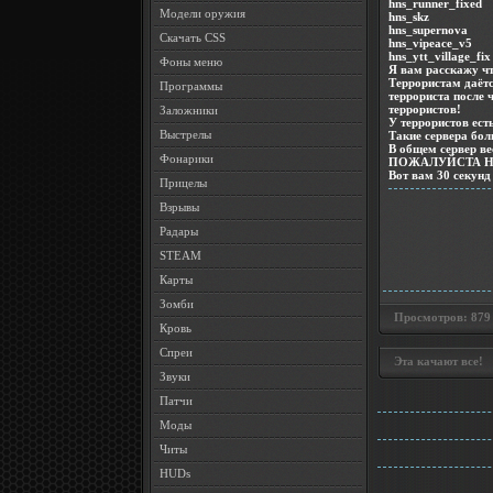
hns_runner_fixed
Модели оружия
hns_skz
hns_supernova
Скачать CSS
hns_vipeace_v5
hns_ytt_village_fix
Фоны меню
Я вам расскажу чт
Террористам даётс
Программы
террориста после 
террористов!
Заложники
У террористов ест
Выстрелы
Такие сервера боль
В общем сервер ве
Фонарики
ПОЖАЛУЙСТА НЕ
Вот вам 30 секунд
Прицелы
Взрывы
Радары
STEAM
Карты
Зомби
Просмотров: 879 •
Кровь
Спреи
Эта качают все!
Звуки
Патчи
Моды
Читы
HUDs