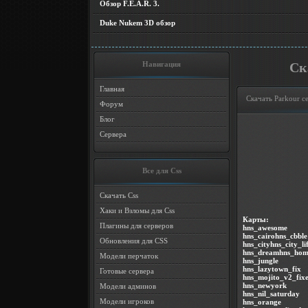
Обзор F.E.A.R. 3.
Duke Nukem 3D обзор
Навигация
Ск
Главная
Скачать Parkour с
Форум
Блог
Сервера
Все для Css
Скачать Css
Хаки и Взломы для Css
Карты:
Плагины для серверов
hns_awesome
hns_cairohns_cbble
Обновления для CSS
hns_cityhns_city_li
hns_dreamhns_hom
Модели перчаток
hns_jungle
hns_lazytown_fix
Готовые сервера
hns_mojito_v2_fix
hns_newyork
Модели админов
hns_nil_saturday
Модели игроков
hns_orange