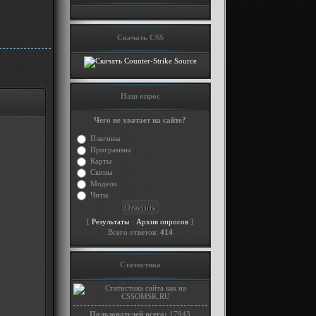
Скачать CSS
Наш опрос
Чего не хватает на сайте?
Плагины
Программы
Карты
Скины
Модели
Читы
[
·
]
Результаты
Архив опросов
Всего ответов:
414
Статистика
Пользователей всего:
17943