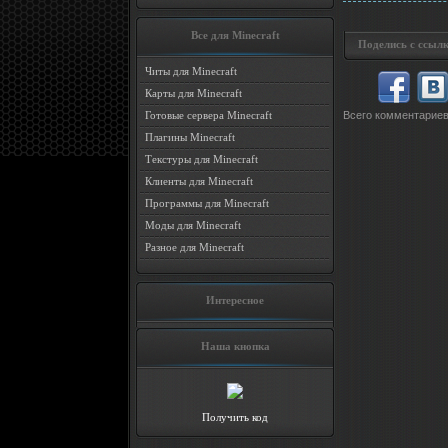
Все для Minecraft
Поделись с ссылк
Читы для Minecraft
Карты для Minecraft
Готовые сервера Minecraft
Всего комментарие
Плагины Minecraft
Текстуры для Minecraft
Клиенты для Minecraft
Программы для Minecraft
Моды для Minecraft
Разное для Minecraft
Интересное
Наша кнопка
Получить код