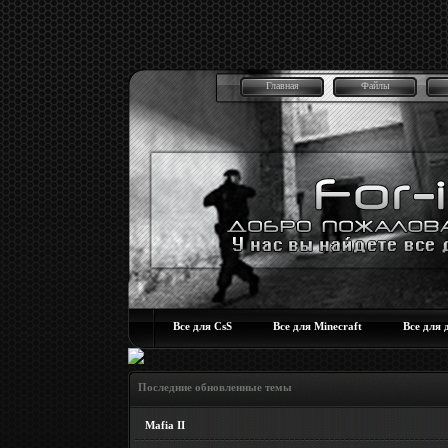
Главная
Файлы
Все для CsS
Все для Minecraft
Все для 
Последние обновленные темы
Mafia II