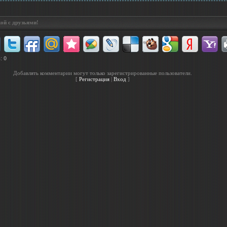
ой с друзьями!
в
:
0
Добавлять комментарии могут только зарегистрированные пользователи.
[
Регистрация
|
Вход
]