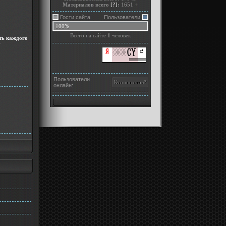
Материалов всего
[?]
:
1651
+
Гости сайта
Пользователи
100%
Всего на сайте
1
человек
ть каждого
у
Пользователи
онлайн: