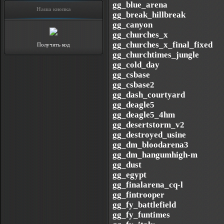
gg_blue_arena
Наша кнопка
gg_break_hillbreak
gg_canyon
gg_churches_x
gg_churches_x_final_fixed
Получить код
gg_churchtimes_jungle
gg_cold_day
gg_csbase
gg_csbase2
gg_dash_courtyard
gg_deagle5
gg_deagle5_4hm
gg_desertstorm_v2
gg_destroyed_usine
gg_dm_bloodarena3
gg_dm_hangumhigh-m
gg_dust
gg_egypt
gg_finalarena_cq-l
gg_fintrooper
gg_fy_battlefield
gg_fy_funtimes