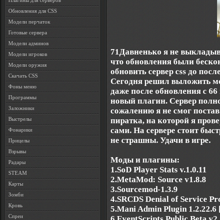
Плагины для серверов
Обновления для CSS
Модели перчаток
Готовые сервера
Модели админов
71Давненько я не выкладывал
Модели игроков
что обновления были беско
Модели оружия
обновить сервер css до посл
Скачать CSS
Сегодня решил выложить м
Фоны меню
даже после обновления с 66
Программы
новый плагин. Сервер полно
Заложники
сожалению я не смог постави
пиратка, на которой я прове
Выстрелы
сами. На сервере стоит быс
Фонарики
не страшны. Удачи в игре.
Прицелы
Взрывы
Моды и плагины:
Радары
1.SoD Player Stats v.1.0.11
STEAM
2.MetaMod: Source v1.8.8
Карты
3.Sourcemod-1.3.9
Зомби
4.SRCDS Denial of Service Pr
Кровь
5.Mani Admin Plugin 1.2.22.6
Спреи
6.EventScripts Public Beta v2.