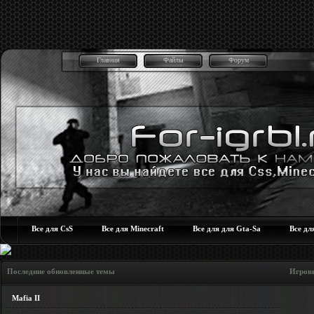
Главная
Файлы
Форум
Все для CsS
Все для Minecraft
Все для для Gta-Sa
Все дл
Последние обновленные темы Игровые но
Mafia II