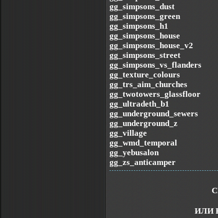
gg_simpsons_dust
gg_simpsons_green
gg_simpsons_h1
gg_simpsons_house
gg_simpsons_house_v2
gg_simpsons_street
gg_simpsons_vs_flanders
gg_texture_colours
gg_trs_aim_churches
gg_twotowers_glassfloor
gg_ultradeth_b1
gg_underground_sewers
gg_underground_z
gg_village
gg_wmd_temporal
gg_yebusalon
gg_zs_anticamper
С
ИЛИ 