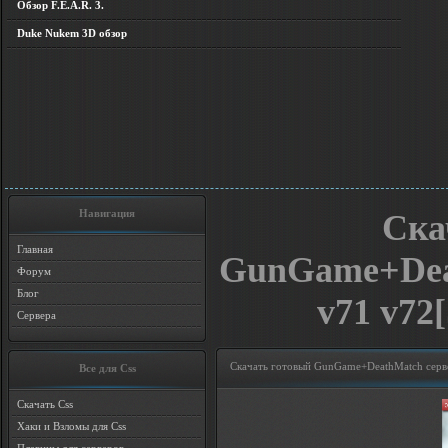
Обзор F.E.A.R. 3.
Duke Nukem 3D обзор
Навигация
Ска
Главная
GunGame+Deat
Форум
Блог
v71 v72
Сервера
Скачать готовый GunGame+DeathMatch сервер
Все для Css
Скачать Css
Хаки и Взломы для Css