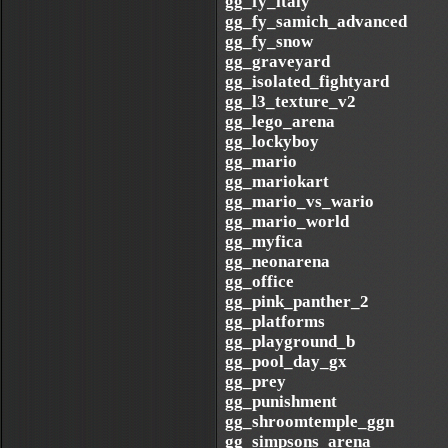
gg_fy_italy
gg_fy_samich_advanced
gg_fy_snow
gg_graveyard
gg_isolated_fightyard
gg_l3_texture_v2
gg_lego_arena
gg_lockyboy
gg_mario
gg_mariokart
gg_mario_vs_wario
gg_mario_world
gg_myfica
gg_neonarena
gg_office
gg_pink_panther_2
gg_platforms
gg_playground_b
gg_pool_day_gx
gg_prey
gg_punishment
gg_shroomtemple_ggn
gg_simpsons_arena