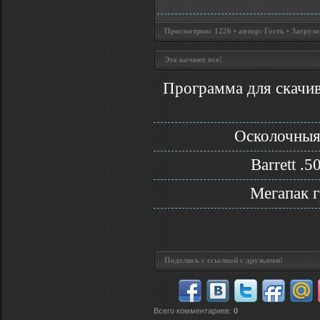
Просмотров: 1226 • автор: Гость • Загрузо
Эта качают все!
Программа для скачив
Осколочныя
Barrett .
Мегапак 
Поделись с ссылкой с друзьями!
Всего комментариев
:
0