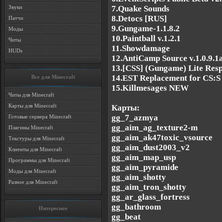
7.Quake Sounds
Звуки
8.Detocs [RUS]
Патчи
9.Gungame-1.1.8.2
Моды
10.Paintball v.1.2.1
Читы
11.Showdamage
HUDs
12.AntiCamp Source v.1.0.9.1
13.[CSS] (Gungame) Lite Res
14.EST Replacement for CS:S
Все для Minecraft
15.Killmesages NEW
Читы для Minecraft
Карты для Minecraft
Карты:
gg_7_azmya
Готовые сервера Minecraft
gg_aim_ag_texture2-m
Плагины Minecraft
gg_aim_ak47toxic_vsource
Текстуры для Minecraft
gg_aim_dust2003_v2
Клиенты для Minecraft
gg_aim_map_usp
Программы для Minecraft
gg_aim_pyramide
Моды для Minecraft
gg_aim_shotty
Разное для Minecraft
gg_aim_tron_shotty
gg_ar_glass_fortress
gg_bathroom
Интересное
gg_beat