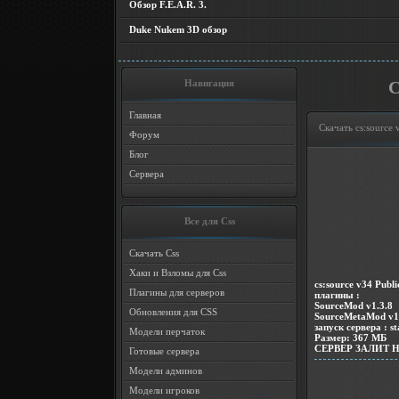
Обзор F.E.A.R. 3.
Duke Nukem 3D обзор
Навигация
С
Главная
Скачать cs:source 
Форум
Блог
Сервера
Все для Css
Скачать Css
Хаки и Взломы для Css
cs:source v34 Publi
Плагины для серверов
плагины :
SourceMod v1.3.8
Обновления для CSS
SourceMetaMod v1
запуск сервера : s
Модели перчаток
Размер: 367 МБ
CЕРВЕР ЗАЛИТ 
Готовые сервера
Модели админов
Модели игроков