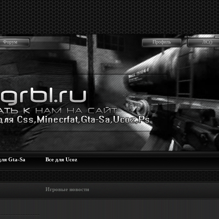
Форум
Профиль
ЛС()
для Gta-Sa
Все для Ucoz
 Игровые новости