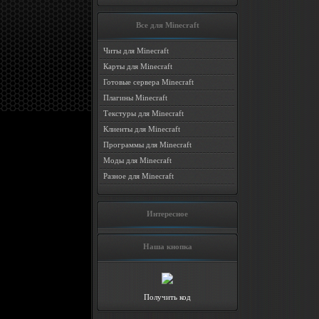
Все для Minecraft
Читы для Minecraft
Карты для Minecraft
Готовые сервера Minecraft
Плагины Minecraft
Текстуры для Minecraft
Клиенты для Minecraft
Программы для Minecraft
Моды для Minecraft
Разное для Minecraft
Интересное
Наша кнопка
Получить код