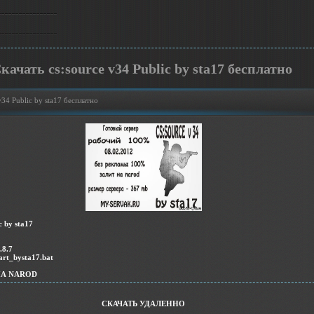
качать cs:source v34 Public by sta17 бесплатно
v34 Public by sta17 бесплатно
c by sta17
.8.7
tart_bysta17.bat
НА NAROD
СКАЧАТЬ УДАЛЕННО