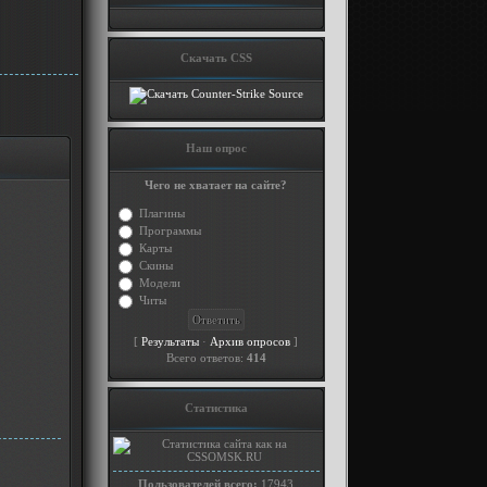
Скачать CSS
Наш опрос
Чего не хватает на сайте?
Плагины
Программы
Карты
Скины
Модели
Читы
[
·
]
Результаты
Архив опросов
Всего ответов:
414
Статистика
Пользователей всего:
17943