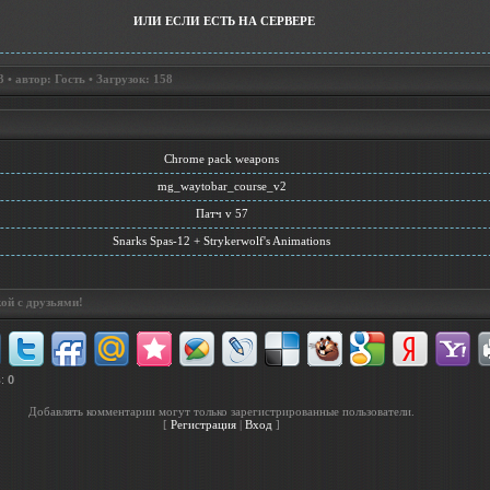
ИЛИ ЕСЛИ ЕСТЬ НА СЕРВЕРЕ
• автор: Гость • Загрузок: 158
Chrome pack weapons
mg_waytobar_course_v2
Патч v 57
Snarks Spas-12 + Strykerwolf's Animations
ой с друзьями!
в
:
0
Добавлять комментарии могут только зарегистрированные пользователи.
[
Регистрация
|
Вход
]