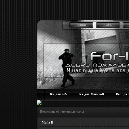
Главная
Файлы
Все для CsS
Все для Minecraft
Все для 
Последние обновленные темы
Mafia II