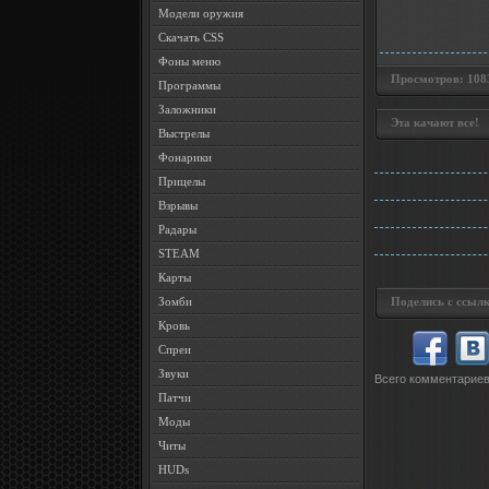
Модели оружия
Скачать CSS
Фоны меню
Просмотров: 1083 
Программы
Заложники
Эта качают все!
Выстрелы
Фонарики
Прицелы
Взрывы
Радары
STEAM
Карты
Зомби
Поделись с ссылк
Кровь
Спреи
Звуки
Всего комментарие
Патчи
Моды
Читы
HUDs