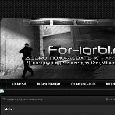
Главная
Файлы
Форум
Все для CsS
Все для Minecraft
Все для для Gta-Sa
Все дл
Последние обновленные темы Игровые но
Mafia II