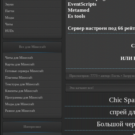
EventScripts
Звуки
Metamod
Патчи
Es tools
Моды
Читы
Сервер настроен под 66 рейт
HUDs
С
Все для Minecraft
ИЛИ 
Читы для Minecraft
Карты для Minecraft
Готовые сервера Minecraft
Просмотров: 7773 • автор: Гость • Загрузо
Плагины Minecraft
Текстуры для Minecraft
Эта качают все!
Клиенты для Minecraft
Программы для Minecraft
Chic Spa
Моды для Minecraft
спрей д
Разное для Minecraft
Большой чер
Интересное