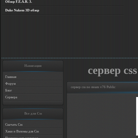
Обзор F.E.A.R. 3.
Duke Nukem 3D обзор
Навигация
сервер css
Главная
Форум
сервер css no steam v76 Public
Блог
Сервера
Все для Css
Скачать Css
Хаки и Взломы для Css