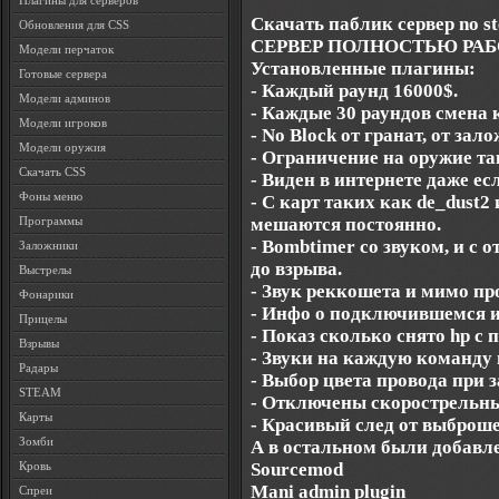
Плагины для серверов
Скачать паблик сервер no st
Обновления для CSS
СЕРВЕР ПОЛНОСТЬЮ РАБ
Модели перчаток
Установленные плагины:
Готовые сервера
- Каждый раунд 16000$.
Модели админов
- Каждые 30 раундов смена 
Модели игроков
- No Block от гранат, от за
Модели оружия
- Ограничение на оружие т
Скачать CSS
- Виден в интернете даже ес
Фоны меню
- С карт таких как de_dust
мешаются постоянно.
Программы
- Bombtimer со звуком, и с 
Заложники
до взрыва.
Выстрелы
- Звук реккошета и мимо пр
Фонарики
- Инфо о подключившемся и
Прицелы
- Показ сколько снято hp с 
Взрывы
- Звуки на каждую команду п
Радары
- Выбор цвета провода при 
STEAM
- Отключены скорострельные
Карты
- Красивый след от выброше
Зомби
А в остальном были добавл
Sourcemod
Кровь
Mani admin plugin
Спреи