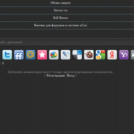
Облик смерти
Server cw
Kill Bonus
Кнопки для форумов в системе uCoz
ой с друзьями!
в
:
0
Добавлять комментарии могут только зарегистрированные пользователи.
[
Регистрация
|
Вход
]