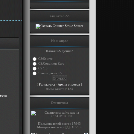
Скачать CSS
Наш опрос
Какая CS лучше?
CS:Source
CS:Condition Zero
CS 1.6
Я не играю в CS
[
·
]
Результаты
Архив опросов
Всего ответов:
685
ости
Статистика
Пользователей всего:
17943
Материалов всего
[?]
:
1651
+