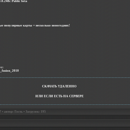
0.0.248c Public beta
ые популярные карты + несколько новогодних!
ус:
r_fusion_2010
СКАЧАТЬ УДАЛЕННО
ИЛИ ЕСЛИ ЕСТЬ НА СЕРВЕРЕ
• автор: Гость • Загрузок: 195