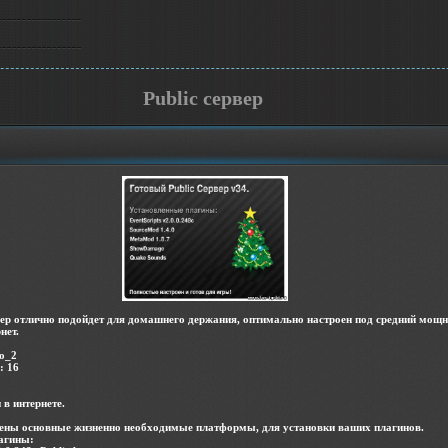
Public сервер
ер отлично подойдет для домашнего держания, оптимально настроен под средний мощн
нет.
go_2
: 16
 в интернете.
лены основные жизненно необходимые платформы, для установки ваших плагинов.
агины: