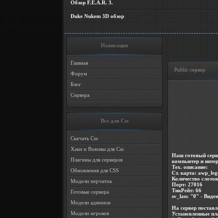
Обзор F.E.A.R. 3.
Duke Nukem 3D обзор
Навигация
Главная
Public сервер
Форум
Блог
Сервера
Все для Css
Скачать Css
Хаки и Взломы для Css
Наш готовый серв
Плагины для серверов
компьютер и интер
Тех. описание:
Обновления для CSS
Ст. карта: awp_le
Количество слотов
Модели перчаток
Порт: 27016
ТикРейт: 66
Готовые сервера
sv_lan: "0" - Виден
Модели админов
На сервер постав
Модели игроков
Установленные пл