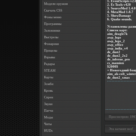
1. EventScripts v2.
Модели оружия
2. Es Tools v420
3. SourceMod 1.4.0
Скачать CSS
4. MetaMod 1.8.7
5. ShowDamage
Фоны меню
6. Quake sounds.
Программы
Установлены разн
Список карт:
Заложники
aim_deagle7k
Выстрелы
awp_lego
awp_lego_2
Фонарики
awp_office
awp_india_v4
Прицелы
de_dust2
de_dust2_2x2
Взрывы
de_inferno_pro
cs_mansion
Радары
$2000$
+ Новогодний бон
STEAM
aim_ak-colt_winte
Карты
de_dust2_xmas
Зомби
Кровь
Спреи
Звуки
Патчи
Просмотров: 1967 
Моды
Читы
Эта качают все!
HUDs