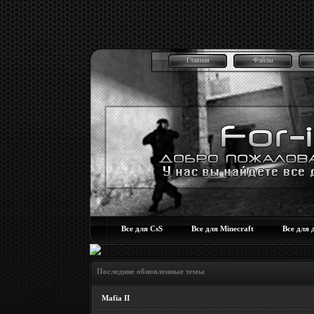
Главная
Файлы
Все для CsS
Все для Minecraft
Все для 
Последние обновленные темы
Mafia II