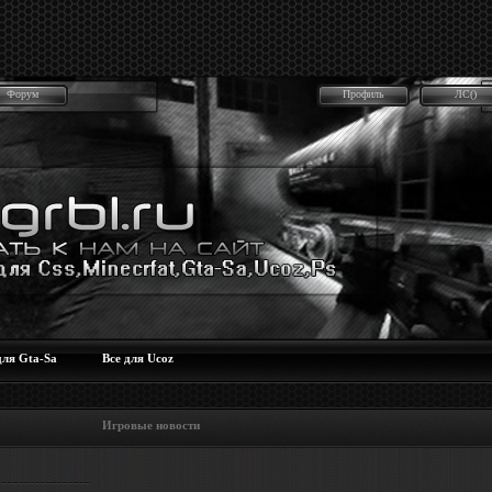
Форум
Профиль
ЛС()
для Gta-Sa
Все для Ucoz
 Игровые новости