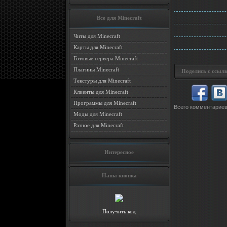
Все для Minecraft
Читы для Minecraft
Карты для Minecraft
Готовые сервера Minecraft
Плагины Minecraft
Поделись с ссылк
Текстуры для Minecraft
Клиенты для Minecraft
Программы для Minecraft
Всего комментарие
Моды для Minecraft
Разное для Minecraft
Интересное
Наша кнопка
Получить код