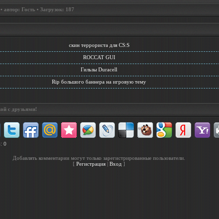
 автор: Гость • Загрузок: 187
скин террориста для CS:S
ROCCAT GUI
Гильзы Duracell
Rip большого баннера на игровую тему
ой с друзьями!
в
:
0
Добавлять комментарии могут только зарегистрированные пользователи.
[
Регистрация
|
Вход
]