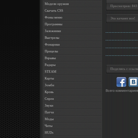
Модели оружия
Просмотров: 843 •
Скачать CSS
Фоны меню
Эта качают все!
Программы
Заложники
Выстрелы
Фонарики
Прицелы
Взрывы
Радары
Поделись с ссылк
STEAM
Карты
Зомби
Всего комментарие
Кровь
Спреи
Звуки
Патчи
Моды
Читы
HUDs