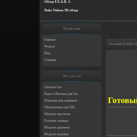
Обзор F.E.A.R. 3.
Duke Nukem 3D обзор
Навигация
Главная
Готовый Zombie H
Форум
Блог
Сервера
Все для Css
Скачать Css
Хаки и Взломы для Css
Готовы
Плагины для серверов
Обновления для CSS
Модели перчаток
Готовые сервера
Модели админов
Модели игроков