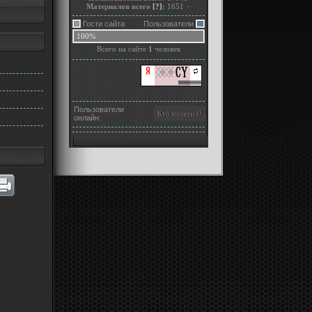
Материалов всего
[?]
:
1651
+
Гости сайта
Пользователи
100%
Всего на сайте
1
человек
Пользователи
онлайн: