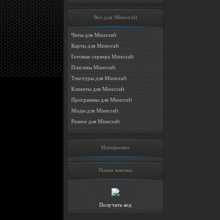
Все для Minecraft
Читы для Minecraft
Карты для Minecraft
Готовые сервера Minecraft
Плагины Minecraft
Текстуры для Minecraft
Клиенты для Minecraft
Программы для Minecraft
Моды для Minecraft
Разное для Minecraft
Интересное
Наша кнопка
Получить код