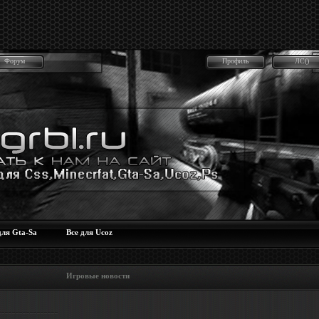
Форум
Профиль
ЛС()
для Gta-Sa
Все для Ucoz
 Игровые новости