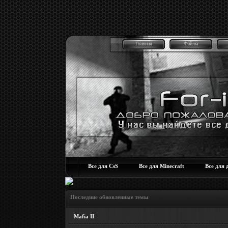
Главная
Файлы
Все для CsS
Все для Minecraft
Все для 
Последние обновленные темы
Mafia II