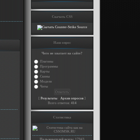
Скачать CSS
Наш опрос
Чего не хватает на сайте?
Плагины
Программы
Карты
Скины
Модели
Читы
[
·
]
Результаты
Архив опросов
Всего ответов:
414
Статистика
Пользователей всего:
17943