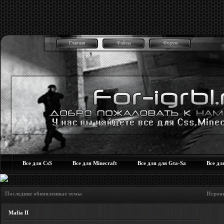
Главная
Файлы
Форум
Все для CsS
Все для Minecraft
Все для для Gta-Sa
Все дл
Последние обновленные темы Игровые но
Mafia II