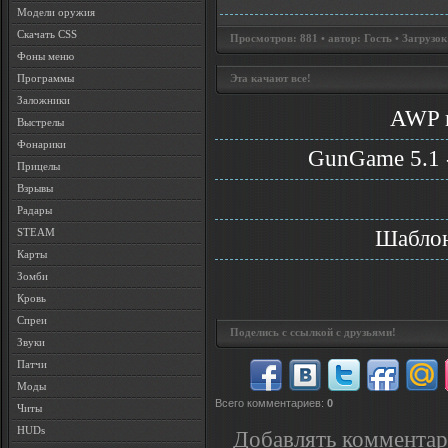
Модели оружия
Скачать CSS
Просмотров: 881 • автор: Гость • Загрузок
Фоны меню
Программы
Эта качают все!
Заложники
AWP m
Выстрелы
Фонарики
GunGame 5.1 -
Прицелы
Взрывы
Радары
Шаблон
STEAM
Карты
Зомби
Кровь
Спреи
Поделись с ссылкой с друзьями!
Звуки
Патчи
Моды
Всего комментариев
:
0
Читы
HUDs
Добавлять комментар