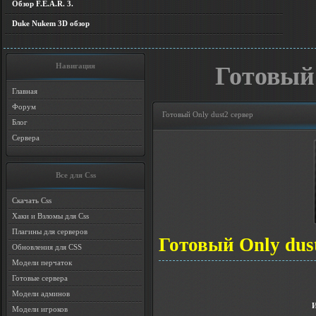
Обзор F.E.A.R. 3.
Duke Nukem 3D обзор
Навигация
Готовый 
Главная
Форум
Готовый Only dust2 сервер
Блог
Сервера
Все для Css
Скачать Css
Хаки и Взломы для Css
Плагины для серверов
Готовый Only dus
Обновления для CSS
Модели перчаток
Готовые сервера
Модели админов
Модели игроков