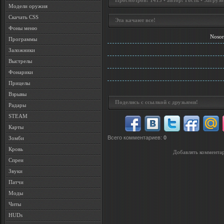
Просмотров: 1415 • автор: Гость • Загрузо
Модели оружия
Скачать CSS
Эта качают все!
Фоны меню
Nosor
Программы
Заложники
Выстрелы
Фонарики
Прицелы
Взрывы
Поделись с ссылкой с друзьями!
Радары
STEAM
Карты
Всего комментариев
:
0
Зомби
Кровь
Добавлять комментар
Спреи
Звуки
Патчи
Моды
Читы
HUDs