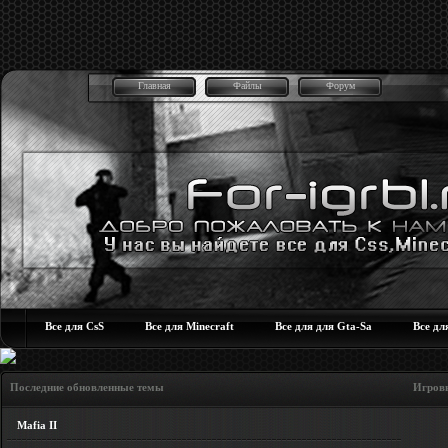
Главная
Файлы
Форум
Все для CsS
Все для Minecraft
Все для для Gta-Sa
Все дл
Последние обновленные темы Игровые но
Mafia II