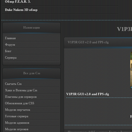
Обзор F.E.A.R. 3.
Duke Nukem 3D обзор
Навигация
V1P3R
Главная
V1P3R GUI v2.0 and FPS cfg
Форум
Блог
Сервера
Все для Css
Скачать Css
Хаки и Взломы для Css
V1P3R GUI v2.0 and FPS cfg
Плагины для серверов
Обновления для CSS
Модели перчаток
Готовые сервера
Модели админов
Модели игроков