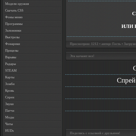
Модели оружия
Скачать CSS
С
Фоны меню
Программы
ИЛИ 
Заложники
Выстрелы
Фонарики
Просмотров: 1212 • автор: Гость • Загрузо
Прицелы
Эта качают все!
Взрывы
Радары
STEAM
Карты
Спрей
Зомби
Кровь
Спреи
Звуки
Патчи
Моды
Читы
HUDs
Поделись с ссылкой с друзьями!