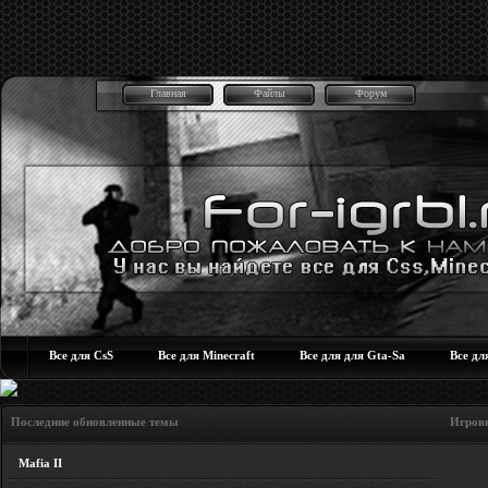
Главная
Файлы
Форум
Все для CsS
Все для Minecraft
Все для для Gta-Sa
Все дл
Последние обновленные темы Игровые но
Mafia II