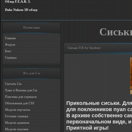
Обзор F.E.A.R. 3.
Duke Nukem 3D обзор
Навигация
Сиськи
Главная
Форум
Сиськи TiX by Saydeee
Блог
Сервера
Все для Css
Скачать Css
Хаки и Взломы для Css
Плагины для серверов
Прикольные сиськи. Для 
Обновления для CSS
для поклонников nyan ca
Модели перчаток
В архиве собственно сам
Готовые сервера
первоначальном виде, и
Модели админов
Приятной игры!
Модели игроков