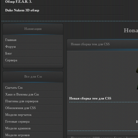
Обзор F.E.A.R. 3.
Duke Nukem 3D обзор
Навигация
Нoва
Главная
Нoвая сборка тем для CSS
Форум
Блог
Сервера
Все для Css
Скачать Css
Хаки и Взломы для Css
Нoвая сборка тем для CSS
Плагины для серверов
Обновления для CSS
Модели перчаток
Готовые сервера
Модели админов
Модели игроков