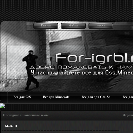
Главная
Файлы
Форум
Все для CsS
Все для Minecraft
Все для для Gta-Sa
Все дл
Последние обновленные темы Игровые но
Mafia II