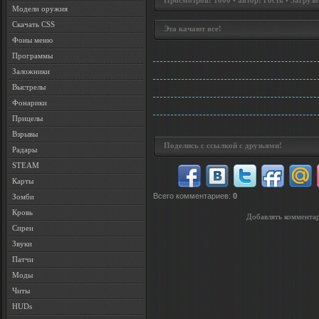
Просмотров: 1000 • автор: Гость • Загрузо
Модели оружия
Скачать CSS
Эта качают все!
Фоны меню
Программы
Заложники
Выстрелы
Фонарики
Прицелы
Взрывы
Поделись с ссылкой с друзьями!
Радары
STEAM
Карты
Всего комментариев
:
0
Зомби
Кровь
Добавлять комментар
Спреи
Звуки
Патчи
Моды
Читы
HUDs