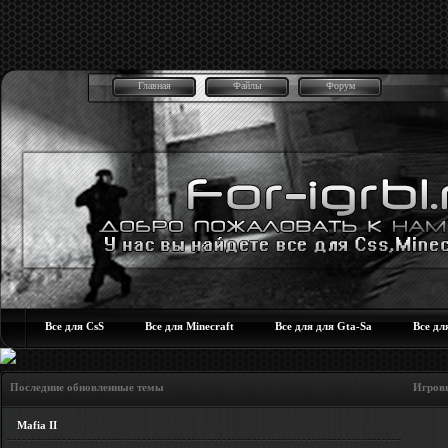
Главная
Файлы
Форум
Все для CsS
Все для Minecraft
Все для для Gta-Sa
Все дл
Последние обновленные темы Игровые но
Mafia II