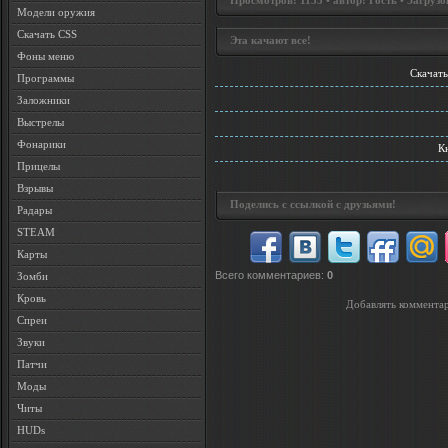
Просмотров: 1153 • автор: Гость • Загрузо
Модели оружия
Скачать CSS
Эта качают все!
Фоны меню
Скачать
Программы
Заложники
Выстрелы
Фонарики
К
Прицелы
Взрывы
Поделись с ссылкой с друзьями!
Радары
STEAM
Карты
Всего комментариев
:
0
Зомби
Кровь
Добавлять комментар
Спреи
Звуки
Патчи
Моды
Читы
HUDs