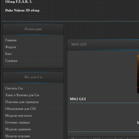
Обзор F.E.A.R. 3.
Duke Nukem 3D обзор
Навигация
Главная
MW2 GUI
Форум
Блог
Сервера
Все для Css
Скачать Css
Хаки и Взломы для Css
MW2 GUI
Плагины для серверов
Обновления для CSS
Модели перчаток
Готовые сервера
Модели админов
Модели игроков