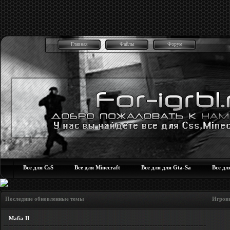
Главная
Файлы
Форум
Все для CsS
Все для Minecraft
Все для для Gta-Sa
Все дл
Последние обновленные темы Игровые но
Mafia II