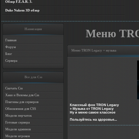
Обзор F.E.A.R. 3.
Duke Nukem 3D обзор
Навигация
Меню TRO
Главная
Форум
Меню TRON Legacy + музыка
Блог
Сервера
Все для Css
Скачать Css
Хаки и Взломы для Css
Плагины для серверов
Классный фон TRON Legacy
+ Музыка от TRON Legacy
Обновления для CSS
Ну и меню самое классное
Модели перчаток
Пользуйтесь на здоровье...
Готовые сервера
Модели админов
Модели игроков