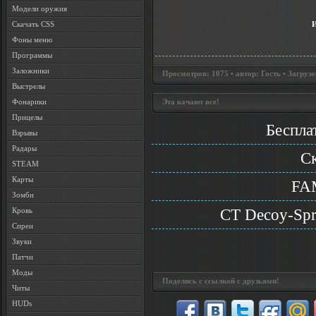
Модели оружия
Скачать CSS
Фоны меню
Программы
Заложники
Просмотров: 1075 • автор: Гость • Загрузо
Выстрелы
Эта качают все!
Фонарики
Прицелы
Беспла
Взрывы
Радары
С
STEAM
Карты
FAM
Зомби
CT Decoy-Spr
Кровь
Спреи
Звуки
Патчи
Моды
Поделись с ссылкой с друзьями!
Читы
HUDs