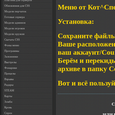
Плагины для серверов
Меню от Кот^Спец
Обновления для CSS
Модели перчаток
Готовые сервера
Установка:
Модели админов
Модели игроков
Сохраните файлы 
Модели оружия
Скачать CSS
Ваше расположени
Фоны меню
ваш аккаунт/Coun
Программы
Заложники
Берём и перекиды
Выстрелы
архиве в папку Co
Фонарики
Прицелы
Взрывы
Вот и всё пользуй
Радары
STEAM
Карты
Зомби
С
Кровь
Спреи
ИЛИ 