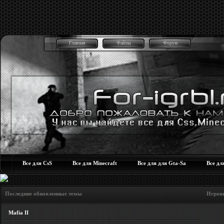
Главная
Файлы
Форум
Все для CsS
Все для Minecraft
Все для для Gta-Sa
Все дл
Последние обновленные темы Игровые но
Mafia II