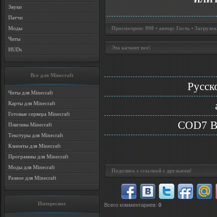
Звуки
Патчи
Просмотров: 998 • автор: Гость • Загрузок
Моды
Читы
Эта качают все!
HUDs
Все для Minecraft
Русск
Читы для Minecraft
Карты для Minecraft
Готовые сервера Minecraft
COD7 Bl
Плагины Minecraft
Текстуры для Minecraft
Клиенты для Minecraft
Программы для Minecraft
Моды для Minecraft
Поделись с ссылкой с друзьями!
Разное для Minecraft
Интересное
Всего комментариев
:
0