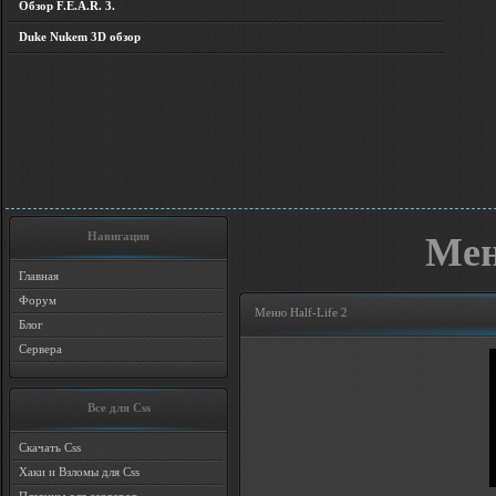
Обзор F.E.A.R. 3.
Duke Nukem 3D обзор
Навигация
Мен
Главная
Форум
Меню Half-Life 2
Блог
Сервера
Все для Css
Скачать Css
Хаки и Взломы для Css