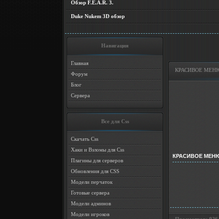
Обзор F.E.A.R. 3.
Duke Nukem 3D обзор
Навигация
Главная
КРАСИВОЕ МЕНЮ 
Форум
Блог
Сервера
Все для Css
Скачать Css
Хаки и Взломы для Css
КРАСИВОЕ МЕНЮ
Плагины для серверов
Обновления для CSS
Модели перчаток
Готовые сервера
Модели админов
Модели игроков