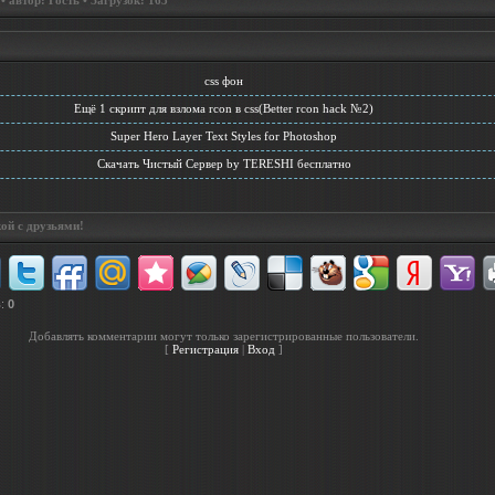
 автор: Гость • Загрузок: 163
css фон
Ещё 1 скрипт для взлома rcon в css(Better rcon hack №2)
Super Hero Layer Text Styles for Photoshop
Скачать Чистый Сервер by TERESHI бесплатно
ой с друзьями!
в
:
0
Добавлять комментарии могут только зарегистрированные пользователи.
[
Регистрация
|
Вход
]