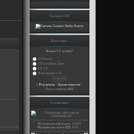
Скачать CSS
Наш опрос
Какая CS лучше?
CS:Source
CS:Condition Zero
CS 1.6
Я не играю в CS
[
·
]
Результаты
Архив опросов
Всего ответов:
685
Статистика
Пользователей всего:
17943
Материалов всего
[?]
:
1651
+