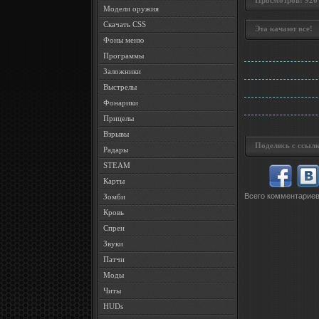
Просмотров: 926 •
Модели оружия
Скачать CSS
Эта качают все!
Фоны меню
Программы
Заложники
Выстрелы
Фонарики
Прицелы
Взрывы
Поделись с ссылк
Радары
STEAM
Карты
Всего комментарие
Зомби
Кровь
Спреи
Звуки
Патчи
Моды
Читы
HUDs