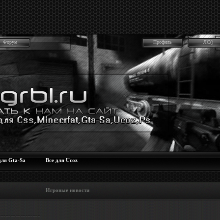
Форум
Профиль
ЛС()
для Gta-Sa
Все для Ucoz
 Игровые новости