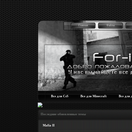
Главная
Файлы
Все для CsS
Все для Minecraft
Все для 
Последние обновленные темы
Mafia II