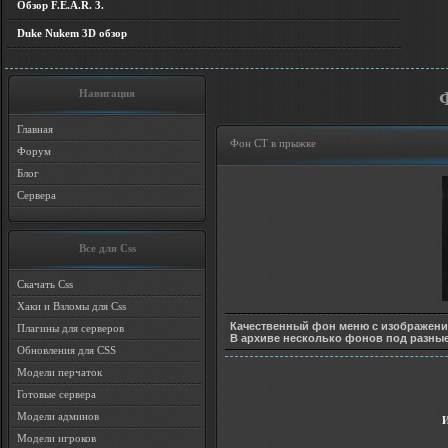
Обзор F.E.A.R. 3.
Duke Nukem 3D обзор
Навигация
Главная
Фон CT в прыжке
Форум
Блог
Сервера
Все для Css
Скачать Css
Хаки и Взломы для Css
Качественный фон меню с изображени
Плагины для серверов
В архиве несколько фонов под разны
Обновления для CSS
Модели перчаток
Готовые сервера
Модели админов
Модели игроков