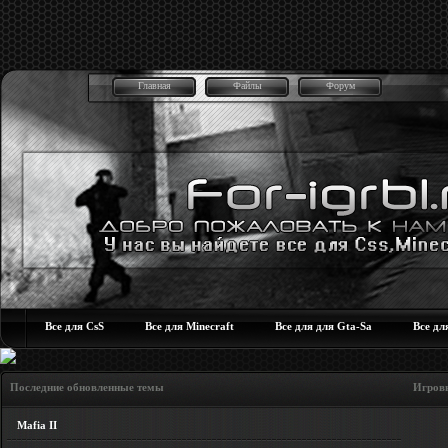
Главная
Файлы
Форум
Все для CsS
Все для Minecraft
Все для для Gta-Sa
Все дл
Последние обновленные темы Игровые но
Mafia II