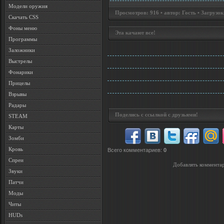
Модели оружия
Просмотров: 916 • автор: Гость • Загрузок
Скачать CSS
Фоны меню
Эта качают все!
Программы
Заложники
Выстрелы
Фонарики
Прицелы
Взрывы
Радары
Поделись с ссылкой с друзьями!
STEAM
Карты
Зомби
Кровь
Всего комментариев
:
0
Спреи
Добавлять комментар
Звуки
Патчи
Моды
Читы
HUDs