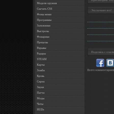
Просмотров: 1029 
Модели оружия
Скачать CSS
Эта качают все!
Фоны меню
Программы
Заложники
Выстрелы
Фонарики
Прицелы
Взрывы
Поделись с ссылк
Радары
STEAM
Карты
Всего комментарие
Зомби
Кровь
Спреи
Звуки
Патчи
Моды
Читы
HUDs