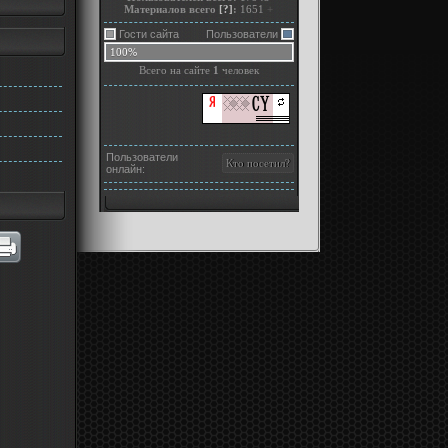
Материалов всего
[?]
:
1651
+
Гости сайта
Пользователи
100%
Всего на сайте
1
человек
Пользователи
онлайн: