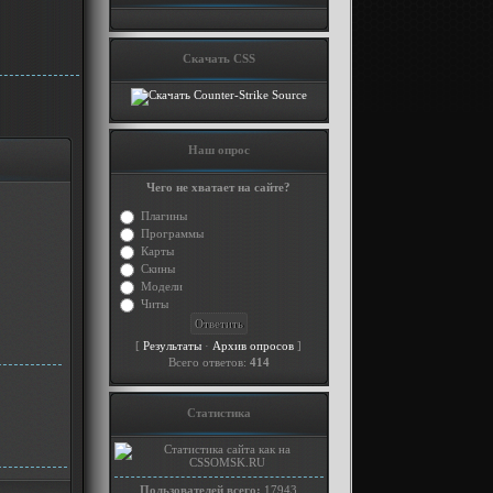
Скачать CSS
Наш опрос
Чего не хватает на сайте?
Плагины
Программы
Карты
Скины
Модели
Читы
[
·
]
Результаты
Архив опросов
Всего ответов:
414
Статистика
Пользователей всего:
17943