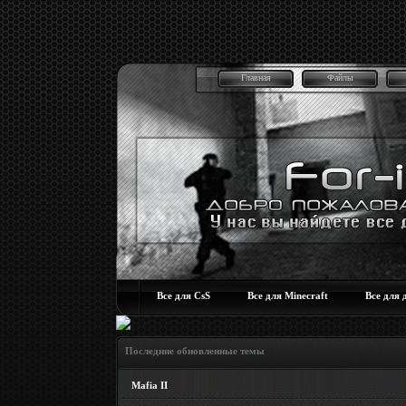
Главная
Файлы
Все для CsS
Все для Minecraft
Все для 
Последние обновленные темы
Mafia II