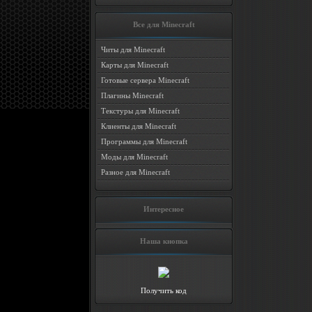
Все для Minecraft
Читы для Minecraft
Карты для Minecraft
Готовые сервера Minecraft
Плагины Minecraft
Текстуры для Minecraft
Клиенты для Minecraft
Программы для Minecraft
Моды для Minecraft
Разное для Minecraft
Интересное
Наша кнопка
Получить код