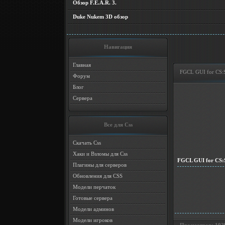
Обзор F.E.A.R. 3.
Duke Nukem 3D обзор
Навигация
Главная
FGCL GUI for CS:
Форум
Блог
Сервера
Все для Css
Скачать Css
Хаки и Взломы для Css
FGCL GUI for CS:
Плагины для серверов
Обновления для CSS
Модели перчаток
Готовые сервера
Модели админов
Модели игроков