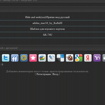
• автор: Гость • Загрузок: 199
Hide and seek(rus)\Прятки мод русский
adidas_mac10_by_KaJlaIII
Шаблон для игрового портала
AK-74U
ой с друзьями!
в
:
0
Добавлять комментарии могут только зарегистрированные пользователи.
[
Регистрация
|
Вход
]