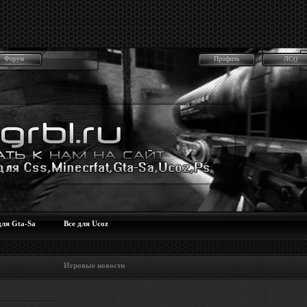
Форум
Профиль
ЛС()
для Gta-Sa
Все для Ucoz
 Игровые новости