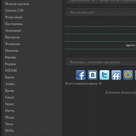
Просмотров: 983 • автор: Гость • Загрузок
Модели оружия
Скачать CSS
Эта качают все!
Фоны меню
Программы
Заложники
Выстрелы
Фонарики
прога 
Прицелы
Взрывы
Поделись с ссылкой с друзьями!
Радары
STEAM
Карты
Всего комментариев
:
0
Зомби
Кровь
Добавлять комментар
Спреи
Звуки
Патчи
Моды
Читы
HUDs