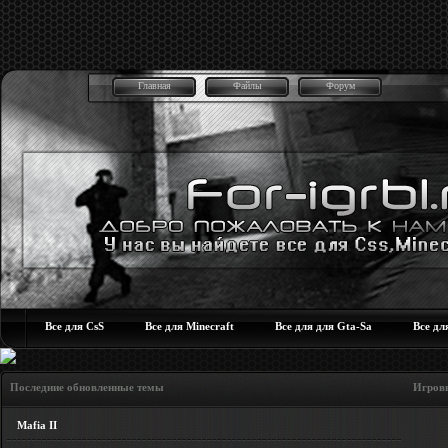
Главная
Файлы
Форум
Все для CsS
Все для Minecraft
Все для для Gta-Sa
Все дл
Последние обновленные темы Игровые но
Mafia II