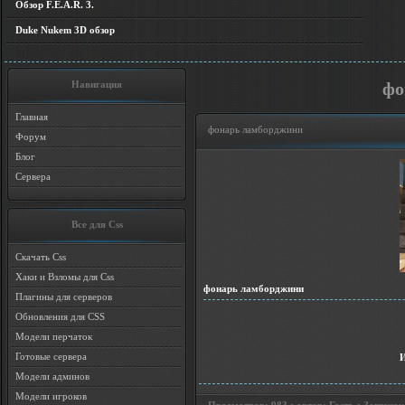
Обзор F.E.A.R. 3.
Duke Nukem 3D обзор
Навигация
фо
Главная
фонарь ламборджини
Форум
Блог
Сервера
Все для Css
Скачать Css
Хаки и Взломы для Css
фонарь ламборджини
Плагины для серверов
Обновления для CSS
Модели перчаток
Готовые сервера
Модели админов
Модели игроков