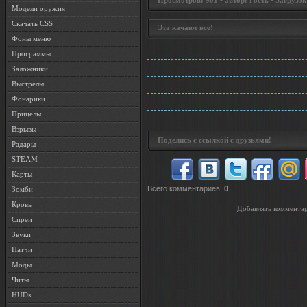
Просмотров: 901 • автор: Гость • Загрузок
Модели оружия
Скачать CSS
Эта качают все!
Фоны меню
Программы
Заложники
Выстрелы
Фонарики
Прицелы
Взрывы
Поделись с ссылкой с друзьями!
Радары
STEAM
Карты
Всего комментариев
:
0
Зомби
Кровь
Добавлять комментар
Спреи
Звуки
Патчи
Моды
Читы
HUDs