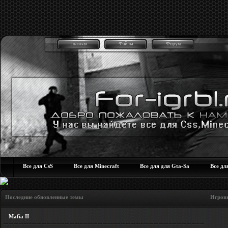
Главная
Файлы
Форум
Все для CsS
Все для Minecraft
Все для для Gta-Sa
Все дл
Последние обновленные темы Игровые но
Mafia II