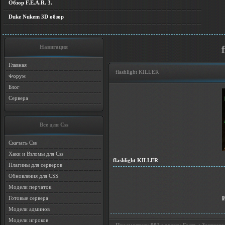
Обзор F.E.A.R. 3.
Duke Nukem 3D обзор
Навигация
Главная
flashlight KILLER
Форум
Блог
Сервера
Все для Css
Скачать Css
Хаки и Взломы для Css
flashlight KILLER
Плагины для серверов
Обновления для CSS
Модели перчаток
Готовые сервера
Модели админов
Модели игроков