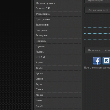
Просмотров: 975 •
Модели оружия
Скачать CSS
Эта качают все!
Фоны меню
Программы
Заложники
Выстрелы
Фонарики
Прицелы
Взрывы
Поделись с ссылк
Радары
STEAM
Карты
Всего комментарие
Зомби
Кровь
Спреи
Звуки
Патчи
Моды
Читы
HUDs