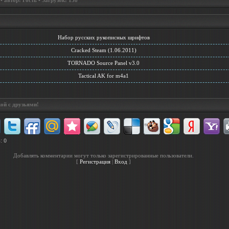
 автор: Гость • Загрузок: 138
Набор русских рукописных шрифтов
Cracked Steam (1.06.2011)
TORNADO Source Panel v3.0
Tactical AK for m4a1
ой с друзьями!
в
:
0
Добавлять комментарии могут только зарегистрированные пользователи.
[
Регистрация
|
Вход
]