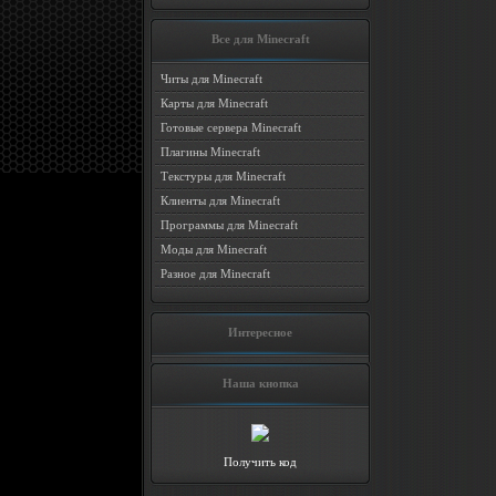
Все для Minecraft
Читы для Minecraft
Карты для Minecraft
Готовые сервера Minecraft
Плагины Minecraft
Текстуры для Minecraft
Клиенты для Minecraft
Программы для Minecraft
Моды для Minecraft
Разное для Minecraft
Интересное
Наша кнопка
Получить код