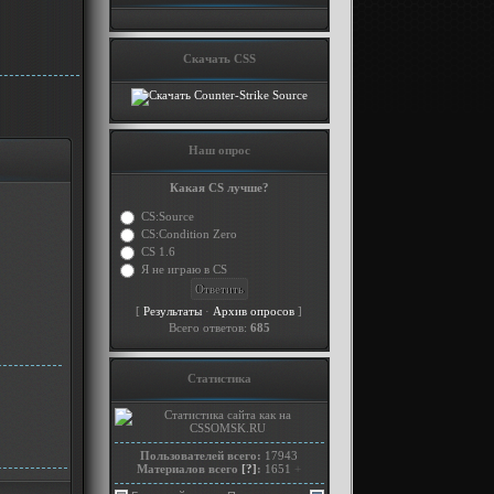
Скачать CSS
Наш опрос
Какая CS лучше?
CS:Source
CS:Condition Zero
CS 1.6
Я не играю в CS
[
·
]
Результаты
Архив опросов
Всего ответов:
685
Статистика
Пользователей всего:
17943
Материалов всего
[?]
:
1651
+