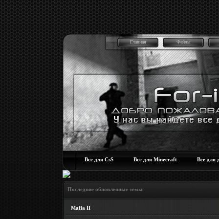
Главная
Файлы
Все для CsS
Все для Minecraft
Все для 
Последние обновленные темы
Mafia II