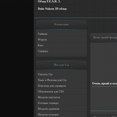
Обзор F.E.A.R. 3.
Duke Nukem 3D обзор
Навигация
Главная
Более яркий фона
Форум
Блог
Сервера
Все для Css
Скачать Css
Хаки и Взломы для Css
Очень яркий и м
Плагины для серверов
Обновления для CSS
Модели перчаток
Готовые сервера
Модели админов
Модели игроков