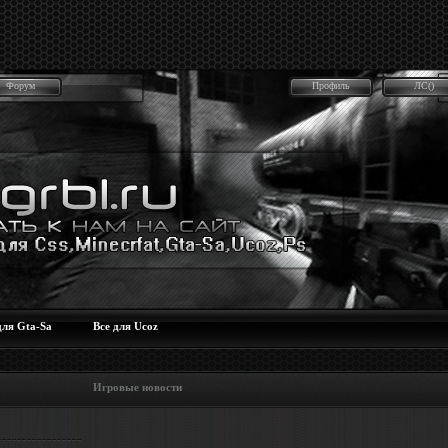
Форум
Профиль
ЛС()
для Gta-Sa
Все для Ucoz
 Игровые новости