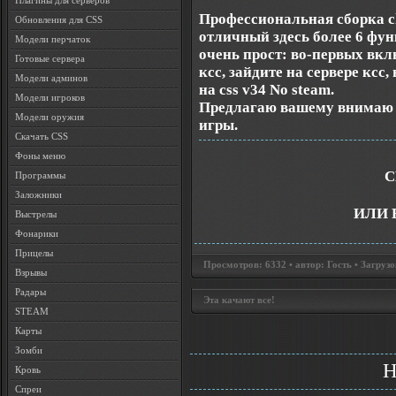
Плагины для серверов
Профессиональная сборка ch
Обновления для CSS
отличный здесь более 6 фун
Модели перчаток
очень прост: во-первых вклю
Готовые сервера
ксс, зайдите на сервере кс
Модели админов
на css v34 No steam.
Модели игроков
Предлагаю вашему внимаю
Модели оружия
игры.
Скачать CSS
Фоны меню
С
Программы
Заложники
ИЛИ 
Выстрелы
Фонарики
Прицелы
Просмотров: 6332 • автор: Гость • Загрузо
Взрывы
Радары
Эта качают все!
STEAM
Карты
Зомби
H
Кровь
Спреи