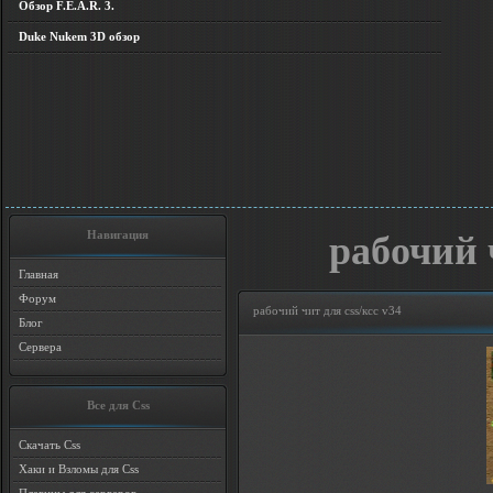
Обзор F.E.A.R. 3.
Duke Nukem 3D обзор
Навигация
рабочий ч
Главная
Форум
рабочий чит для css/ксс v34
Блог
Сервера
Все для Css
Скачать Css
Хаки и Взломы для Css