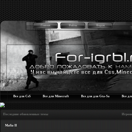
Главная
Файлы
Форум
Все для CsS
Все для Minecraft
Все для для Gta-Sa
Все дл
Последние обновленные темы Игровые но
Mafia II