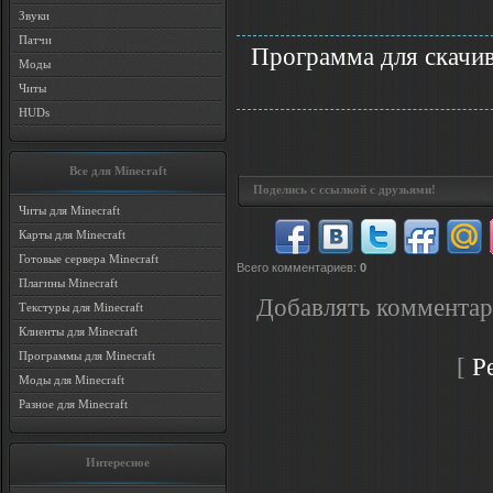
Звуки
Патчи
Программа для скачив
Моды
Читы
HUDs
Все для Minecraft
Поделись с ссылкой с друзьями!
Читы для Minecraft
Карты для Minecraft
Готовые сервера Minecraft
Всего комментариев
:
0
Плагины Minecraft
Добавлять комментар
Текстуры для Minecraft
Клиенты для Minecraft
Программы для Minecraft
[
Р
Моды для Minecraft
Разное для Minecraft
Интересное