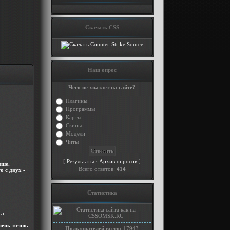
Скачать CSS
Наш опрос
Чего не хватает на сайте?
Плагины
Программы
Карты
Скины
Модели
Читы
[
·
]
Результаты
Архив опросов
ыше.
Всего ответов:
414
о с двух -
Статистика
 а
чень точно.
Пользователей всего:
17943