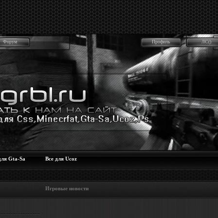
Форум
Профиль
ЛС()
для Gta-Sa
Все для Ucoz
 Игровые новости