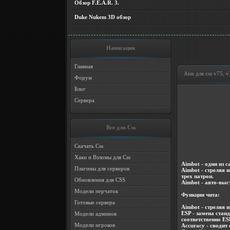
Обзор F.E.A.R. 3.
Duke Nukem 3D обзор
Навигация
Главная
Aim для css v75, 
Форум
Блог
Сервера
Все для Css
Скачать Css
Хаки и Взломы для Css
Aimbot - одни из 
Плагины для серверов
Aimbot - стреляя 
трех патрон.
Обновления для CSS
Aimbot - авто-выс
Модели перчаток
Функции чита:
Готовые сервера
Aimbot - стреляя 
ESP - замена стан
Модели админов
соответственно ES
Модели игроков
Accuracy - сводит