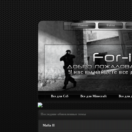
Главная
Файлы
Все для CsS
Все для Minecraft
Все для 
Последние обновленные темы
Mafia II