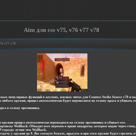
Aim для css v75, v76 v77 v78
v76 v77 v78
самых популярных функций в жестких, мясных читах для Counter-Strike Source v70 и в
из любого оружия, прицел автоматически будет переносится на голову врага и убивать ег
трел в голову противника.
из оружия прицел автоматически переводится на голову противника и убивает его.
дартному Wallhack. Обводит всех игроков в яркие квадраты, которые видно через стену,
P гораздо лучше чем Wallhack.
 отдачу у оружия на 0. Вы сможете бежать, прыгать и при этом оружие будет стрелять о