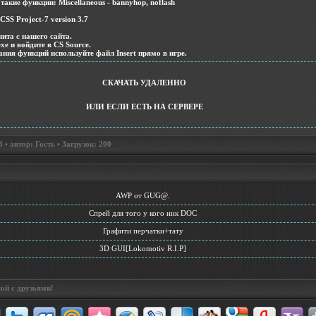
акие функции: Miscellaneous - bannyhop, noflash
CSS Project-7 version 3.7
чита с нашего сайта.
exe и войдите в CS Source.
ания функций используйте файл Insert прямо в игре.
СКАЧАТЬ УДАЛЕННО
ИЛИ ЕСЛИ ЕСТЬ НА СЕРВЕРЕ
• автор: Гость • Загрузок: 200
AWP от GUG@.
Спрей для того у кого ник DOC
Графити перчатки+тату
3D GUI[Lokomotiv R.I.P]
ой с друзьями!