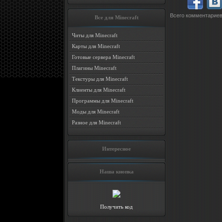
Всего комментарие
Все для Minecraft
Читы для Minecraft
Карты для Minecraft
Готовые сервера Minecraft
Плагины Minecraft
Текстуры для Minecraft
Клиенты для Minecraft
Программы для Minecraft
Моды для Minecraft
Разное для Minecraft
Интересное
Наша кнопка
Получить код