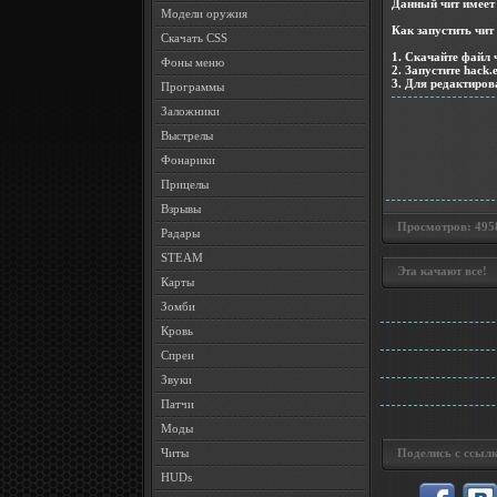
Данный чит имеет т
Модели оружия
Как запустить чит 
Скачать CSS
1. Скачайте файл 
Фоны меню
2. Запустите hack.
3. Для редактиров
Программы
Заложники
Выстрелы
Фонарики
Прицелы
Взрывы
Просмотров: 4958 
Радары
STEAM
Эта качают все!
Карты
Зомби
Кровь
Спреи
Звуки
Патчи
Моды
Читы
Поделись с ссылк
HUDs