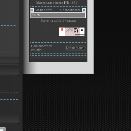
Материалов всего
[?]
:
1651
+
Гости сайта
Пользователи
100%
Всего на сайте
1
человек
Пользователи
онлайн: