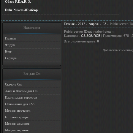
Обзор F.E.A.R. 3.
Duke Nukem 3D обзор
Главная
»
2012
»
Апрель
»
03
» Public server [De
Навигация
Public server [Death valley] steam
Категория
:
CS:SOURCE
|
Просмотров
: 678 |
Главная
Всего комментариев
:
0
Форум
Добавлять комментар
Блог
Сервера
Все для Css
Скачать Css
Хаки и Взломы для Css
Плагины для серверов
Обновления для CSS
Модели перчаток
Готовые сервера
Модели админов
Модели игроков