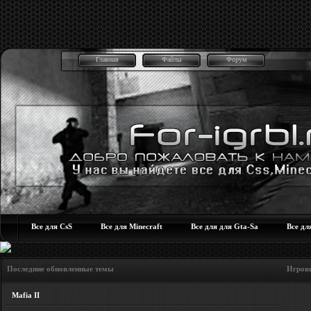
Главная
Файлы
Форум
Все для CsS
Все для Minecraft
Все для для Gta-Sa
Все дл
Последние обновленные темы Игровые но
Mafia II