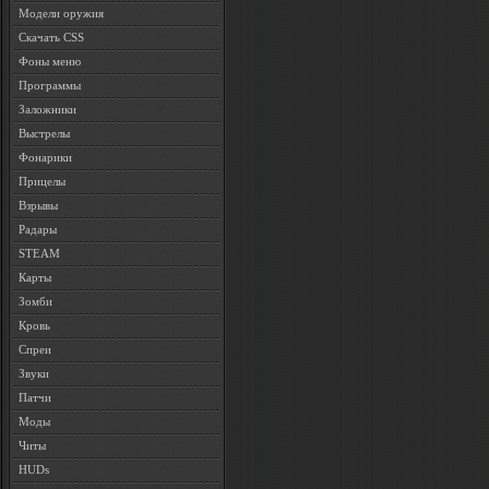
Модели оружия
Скачать CSS
Фоны меню
Программы
Заложники
Выстрелы
Фонарики
Прицелы
Взрывы
Радары
STEAM
Карты
Зомби
Кровь
Спреи
Звуки
Патчи
Моды
Читы
HUDs