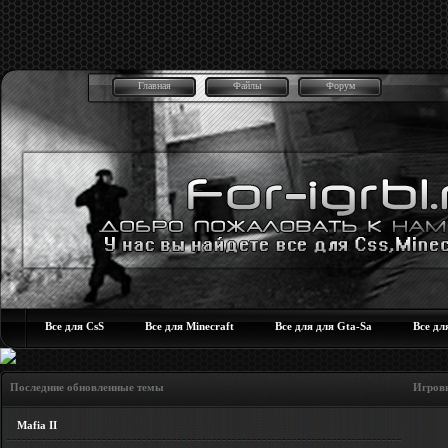
Главная
Файлы
Форум
Все для CsS
Все для Minecraft
Все для для Gta-Sa
Все дл
Последние обновленные темы Игровые но
Mafia II