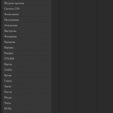
Модели оружия
Скачать CSS
Фоны меню
Программы
Заложники
Выстрелы
Фонарики
Прицелы
Взрывы
Радары
STEAM
Карты
Зомби
Кровь
Спреи
Звуки
Патчи
Моды
Читы
HUDs