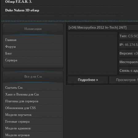
Обзор F.E.A.R. 3.
Duke Nukem 3D обзор
[v34| Мясорубка 2012 In-Tech| 24/7]
Навигация
Тип:
CS:S
Главная
IP:
46.174.5
Форум
Блог
Версия:
v3
Сервера
Месторасп
Связь с а
Все для Css
Подробнее »
Просмотров:
Скачать Css
Хаки и Взломы для Css
Плагины для серверов
Обновления для CSS
Модели перчаток
Готовые сервера
Модели админов
Модели игроков